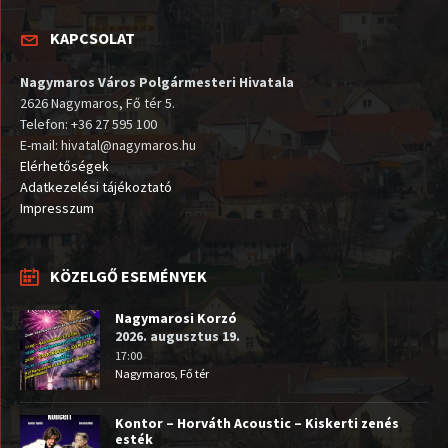
KAPCSOLAT
Nagymaros Város Polgármesteri Hivatala
2626 Nagymaros, Fő tér 5.
Telefon: +36 27 595 100
E-mail: hivatal@nagymaros.hu
Elérhetőségek
Adatkezelési tájékoztató
Impresszum
KÖZELGŐ ESEMÉNYEK
Nagymarosi Korzó
2026. augusztus 19.
17:00
Nagymaros, Fő tér
Kontor – Horváth Acoustic – Kiskerti zenés
esték