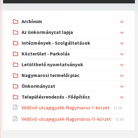
Archívum
Az önkormányzat lapja
Intézmények - Szolgáltatások
Közterület - Parkolás
Letölthető nyomtatványok
Nagymarosi termelői piac
Önkormányzat
Településrendezés - Főépítész
File
File
Védőnő-utcajegyzék-Nagymaros-I-körzet
91 kB
extension:
size:
File
File
Védőnő-utcajegyzék-Nagymaros-II-körzet
pdf
92 kB
extension:
size:
pdf