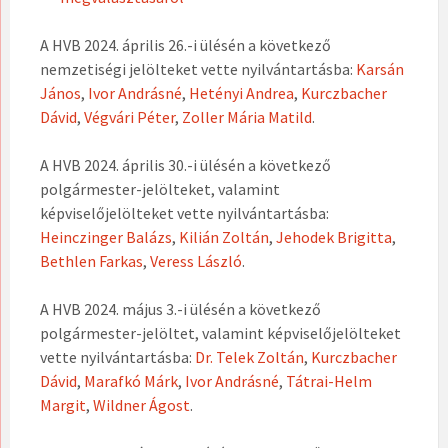
A HVB 2024. április 26.-i ülésén a következő
nemzetiségi jelölteket vette nyilvántartásba:
Karsán
János
,
Ivor Andrásné
,
Hetényi Andrea
,
Kurczbacher
Dávid
,
Végvári Péter
,
Zoller Mária Matild
.
A HVB 2024. április 30.-i ülésén a következő
polgármester-jelölteket, valamint
képviselőjelölteket vette nyilvántartásba:
Heinczinger Balázs
,
Kilián Zoltán
,
Jehodek Brigitta
,
Bethlen Farkas
,
Veress László
.
A HVB 2024. május 3.-i ülésén a következő
polgármester-jelöltet, valamint képviselőjelölteket
vette nyilvántartásba:
Dr. Telek Zoltán
,
Kurczbacher
Dávid
,
Marafkó Márk
,
Ivor Andrásné
,
Tátrai-Helm
Margit
,
Wildner Ágost
.