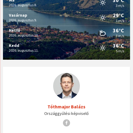
30°C
Ma
2026. augusztus 8.
3 m/s
29°C
Vasárnap
2026. augusztus 9.
1 m/s
36°C
Hétfő
2026. augusztus 10.
3 m/s
36°C
Kedd
2026. augusztus 11.
5 m/s
Tóthmajor Balázs
Országgyűlési képviselő
Facebook