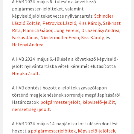
A HVB 2024. május 6.-i ülésén a következő
polgármester-jelölteket, valamint
képviselőjelölteket vette nyilvántartás:
Schindler
László Zoltán
,
Petrovics László
,
Kiss Károly
,
Szikriszt
Rita
,
Flamich Gábor
,
Jung Ferenc
,
Dr. Szénásy Andrea
,
Farkas János
,
Niedermüller Ervin
,
Kiss Károly
, és
Hetényi Andrea
.
A HVB 2024. május 6.-i ülésén a következő képviselő-
jelölt nyilvántartásba vételi kérelmét elutasította:
Hrepka Zsolt
.
A HVB döntést hozott a jelöltek szavazólapon
történő megjelenésének sorrendje megállapításáról.
Határozatok:
polgármesterjelölt
,
képviselő-jelölt
,
nemzetiségi jelölt
.
A HVB 2024. május 14. napján tartott ülésén döntést
hozott a
polgármesterjelöltek
,
képviselő-jelöltek
,