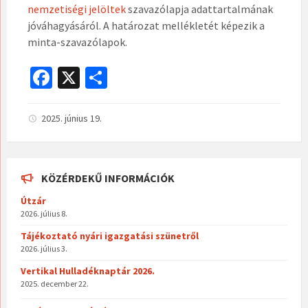
nemzetiségi jelöltek
szavazólapja adattartalmának
jóváhagyásáról. A határozat mellékletét képezik a
minta-szavazólapok.
Fa
X
O
ce
ss
b
za
2025. június 19.
o
m
o
eg
KÖZÉRDEKŰ INFORMÁCIÓK
k
Útzár
2026. július 8.
Tájékoztató nyári igazgatási szünetről
2026. július 3.
Vertikal Hulladéknaptár 2026.
2025. december 22.