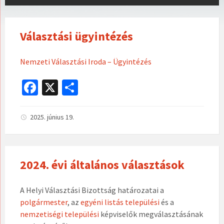
Választási ügyintézés
Nemzeti Választási Iroda – Ügyintézés
Fa
X
O
ce
ss
b
za
2025. június 19.
o
m
o
eg
2024. évi általános választások
k
A Helyi Választási Bizottság határozatai a
polgármester
, az
egyéni listás települési
és a
nemzetiségi települési
képviselők megválasztásának