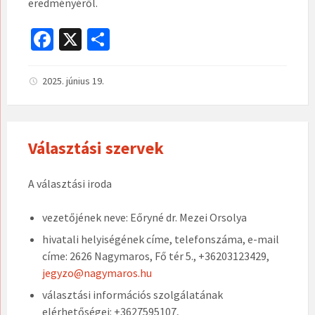
eredményéről.
Fa
X
O
ce
ss
b
za
2025. június 19.
o
m
o
eg
Választási szervek
k
A választási iroda
vezetőjének neve: Eőryné dr. Mezei Orsolya
hivatali helyiségének címe, telefonszáma, e-mail
címe: 2626 Nagymaros, Fő tér 5., +36203123429,
jegyzo@nagymaros.hu
választási információs szolgálatának
elérhetőségei: +3627595107,