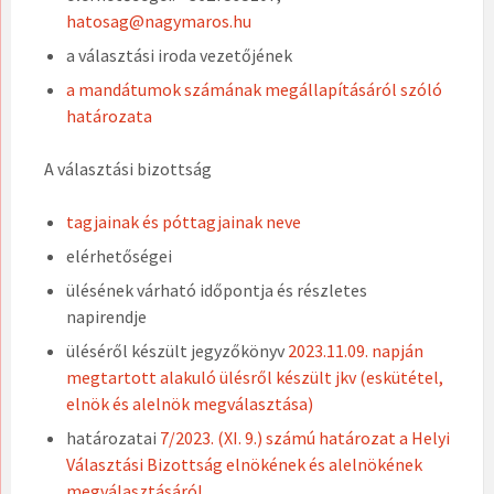
hatosag@nagymaros.hu
a választási iroda vezetőjének
a mandátumok számának megállapításáról szóló
határozata
A választási bizottság
tagjainak és póttagjainak neve
elérhetőségei
ülésének várható időpontja és részletes
napirendje
üléséről készült jegyzőkönyv
2023.11.09. napján
megtartott alakuló ülésről készült jkv (eskütétel,
elnök és alelnök megválasztása)
határozatai
7/2023. (XI. 9.) számú határozat a Helyi
Választási Bizottság elnökének és alelnökének
megválasztásáról