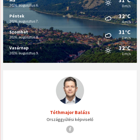
31°C
Ma
2026. augusztus 6.
0 m/s
32°C
Péntek
2026. augusztus 7.
4 m/s
31°C
Szombat
2026. augusztus 8.
1 m/s
32°C
Vasárnap
2026. augusztus 9.
1 m/s
Tóthmajor Balázs
Országgyűlési képviselő
Facebook