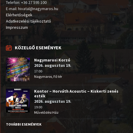
Telefon: +36 27 595 100
E-mail: hivatal@nagymaros.hu
Elérhetőségek
Adatkezelési tájékoztató
Impresszum
KÖZELGŐ ESEMÉNYEK
Nagymarosi Korzó
2026. augusztus 19.
17:00
Nagymaros, Fő tér
Kontor – Horváth Acoustic – Kiskerti zenés
esték
2026. augusztus 19.
19:00
Művelődési Ház
TOVÁBBI ESEMÉNYEK