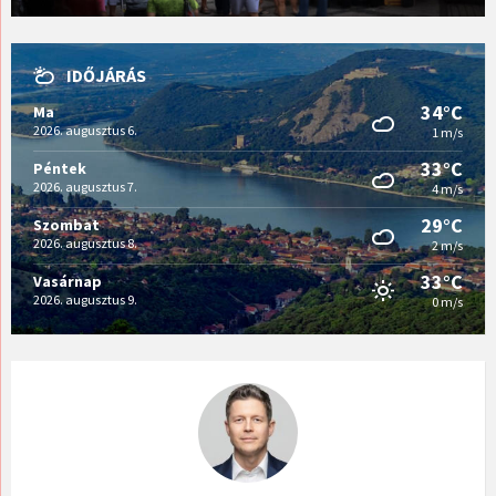
IDŐJÁRÁS
34°C
Ma
2026. augusztus 6.
1 m/s
33°C
Péntek
2026. augusztus 7.
4 m/s
29°C
Szombat
2026. augusztus 8.
2 m/s
33°C
Vasárnap
2026. augusztus 9.
0 m/s