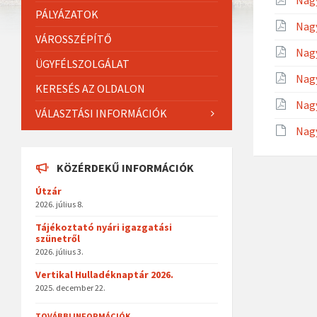
Nag
PÁLYÁZATOK
Nag
VÁROSSZÉPÍTŐ
Nag
ÜGYFÉLSZOLGÁLAT
Nag
KERESÉS AZ OLDALON
Nag
VÁLASZTÁSI INFORMÁCIÓK
Nagy
KÖZÉRDEKŰ INFORMÁCIÓK
Útzár
2026. július 8.
Tájékoztató nyári igazgatási
szünetről
2026. július 3.
Vertikal Hulladéknaptár 2026.
2025. december 22.
TOVÁBBI INFORMÁCIÓK