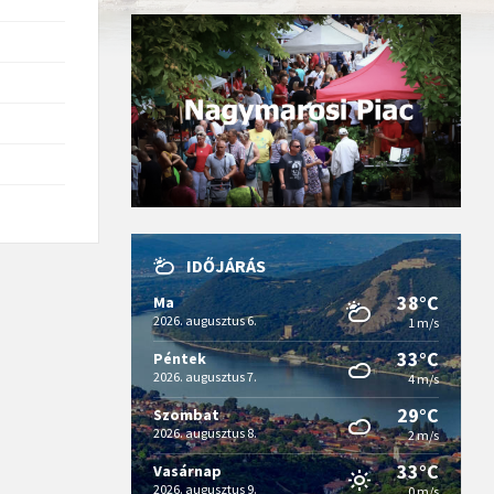
IDŐJÁRÁS
38°C
Ma
2026. augusztus 6.
1 m/s
33°C
Péntek
2026. augusztus 7.
4 m/s
29°C
Szombat
2026. augusztus 8.
2 m/s
33°C
Vasárnap
2026. augusztus 9.
0 m/s