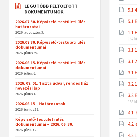
LEGUTÓBB FELTÖLTÖTT
5.1.
DOKUMENTUMOK
5.1.
2026.07.30. Képviselő-testületi ülés
határozatai
1.1.
2026. augusztus 3.
167 k
2026.07.30. Képviselő-testületi ülés
dokumentumai
3.1
2026. július 29.
3.1
2026.06.15. Képviselő-testületi ülés
dokumentumai
3.1.
2026. július 6.
2026. 07. 01. Tiszta udvar, rendes ház
3.2.
nevezési lap
2026. július 1.
3.2.
158 k
2026.06.15 – Határozatok
2026. június 29.
4.1.
Képviselő-testületi ülés
4.2.
dokumentumai – 2026. 06. 30.
2026. június 25.
4.2.