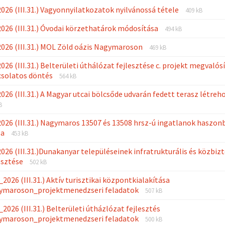
File
File
026 (III.31.) Vagyonnyilatkozatok nyilvánossá tétele
409 kB
extension:
size:
File
File
026 (III.31.) Óvodai körzethatárok módosítása
pdf
494 kB
extension:
size:
File
File
026 (III.31.) MOL Zöld oázis Nagymaroson
pdf
469 kB
extension:
size:
026 (III.31.) Belterületi úthálózat fejlesztése c. projekt megvalós
pdf
File
File
csolatos döntés
564 kB
extension:
size:
026 (III.31.) A Magyar utcai bölcsőde udvarán fedett terasz létreh
pdf
B
026 (III.31.) Nagymaros 13507 és 13508 hrsz-ú ingatlanok haszon
File
File
sa
453 kB
extension:
size:
026 (III.31.)Dunakanyar településeinek infratrukturális és közbiz
pdf
File
File
esztése
502 kB
extension:
size:
_2026 (III.31.) Aktív turisztikai központkialakítása
pdf
File
File
ymaroson_projektmenedzseri feladatok
507 kB
extension:
size:
_2026 (III.31.) Belterületi útházlózat fejlesztés
pdf
File
File
ymaroson_projektmenedzseri feladatok
500 kB