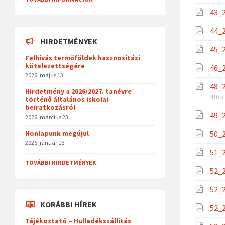
43_2
44_2
HIRDETMÉNYEK
45_2
Felhívás termőföldek hasznosítási
kötelezettségére
46_2
2026. május 13.
48_2
Hirdetmény a 2026/2027. tanévre
410 k
történő általános iskolai
beiratkozásról
49_2
2026. március 23.
Honlapunk megújul
50_2
2026. január 16.
51_2
TOVÁBBI HIRDETMÉNYEK
52_2
52_2
KORÁBBI HÍREK
52_2
Tájékoztató – Hulladékszállítás