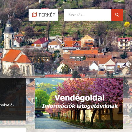
SEARCH:
TÉRKÉP
pviselő-