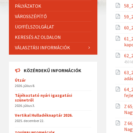
58_2
PÁLYÁZATOK
VÁROSSZÉPÍTŐ
59_2
ÜGYFÉLSZOLGÁLAT
60_2
KERESÉS AZ OLDALON
61_2
kap
VÁLASZTÁSI INFORMÁCIÓK
62_2
450 k
KÖZÉRDEKŰ INFORMÁCIÓK
63_2
adá
Útzár
2026. július 8.
64_2
fejl
Tájékoztató nyári igazgatási
szünetről
2026. július 3.
Z 65
Nag
Vertikal Hulladéknaptár 2026.
2025. december 22.
Z 66
Nag
TOVÁBBI INFORMÁCIÓK