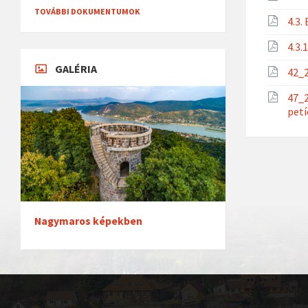
TOVÁBBI DOKUMENTUMOK
4.3
4.3
GALÉRIA
42_2
47_2
petí
Nagymaros képekben