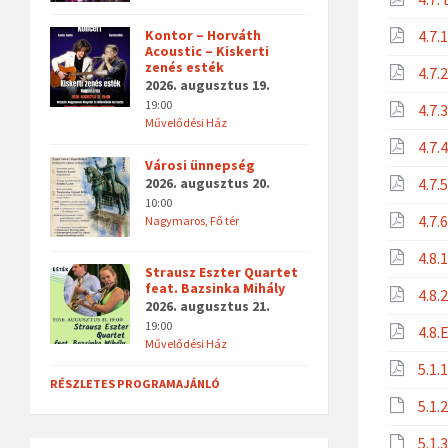
Kontor – Horváth
4.7.
Acoustic – Kiskerti
zenés esték
4.7.
2026. augusztus 19.
19:00
4.7.
Művelődési Ház
4.7.
Városi ünnepség
2026. augusztus 20.
4.7.
10:00
4.7.
Nagymaros, Fő tér
4.8.
Strausz Eszter Quartet
feat. Bazsinka Mihály
4.8.
2026. augusztus 21.
19:00
4.8.
Művelődési Ház
5.1.
RÉSZLETES PROGRAMAJÁNLÓ
5.1.
5.1