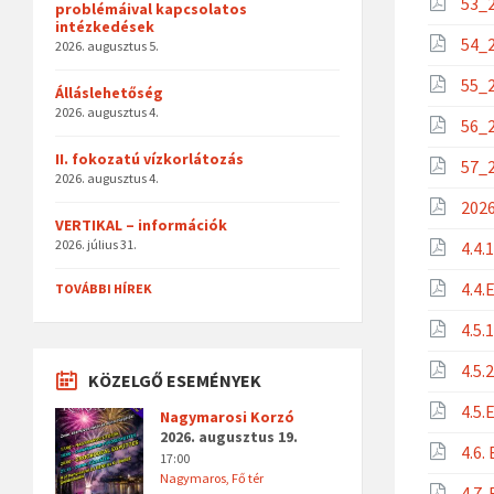
53_2
problémáival kapcsolatos
intézkedések
54_2
2026. augusztus 5.
55_2
Álláslehetőség
2026. augusztus 4.
56_2
II. fokozatú vízkorlátozás
57_2
2026. augusztus 4.
2026
VERTIKAL – információk
2026. július 31.
4.4.
4.4.
TOVÁBBI HÍREK
4.5.
4.5.
KÖZELGŐ ESEMÉNYEK
4.5.
Nagymarosi Korzó
2026. augusztus 19.
4.6.
17:00
Nagymaros, Fő tér
4.7.