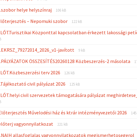
extension:
size:
File
File
4.szobor helye helyszínraj
jpeg
106 kB
extension:
size:
File
File
Előterjesztés – Nepomuki szobor
png
122 kB
extension:
size:
ELŐT.Turisztikai Központtal kapcsolatban érkezett lakossági petí
pdf
B
File
File
.1.EKRSZ_79272014_2026_v1-javított
9 kB
extension:
size:
F
F
.2.PÁLYÁZATOK ÖSSZESÍTÉS20260128 Közbeszerzés-2 másolata
pdf
1
e
s
File
File
ELŐT.Közbeszerzési terv 2026
p
126 kB
extension:
size:
File
File
1.Tájékoztató civil pályázat 2026
pdf
125 kB
extension:
size:
ELŐT.helyi civil szervezetek támogatására pályázat meghirdetes
pdf
B
Fil
Fil
 Előterjesztés Művelodési ház és ktrár intézményvezetői 2026
145
ext
siz
File
File
 előterj vagyonnyilatkozat
pd
221 kB
extension:
size:
1.NAIH allasfoglalas vagyonnyilatkozatok megismerhetosegerol
pdf