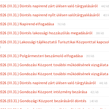
extension:
size:
File
File
026 (III.31.) Döntés napirend zárt ülésen való tárgyalásáról
pdf
442 k
exte
size:
File
File
026 (III.31.) Döntés napirend nyílt ülésen valótárgyaléásáról
pdf
403 
ext
size
File
File
026 (III.31.) Napirend elfogadása
pdf
763 kB
extension:
size:
File
File
026 (III.31.) Döntés lakossági hozzászólás megadásáról
pdf
386 kB
extensi
size:
026 (III.31.) Lakossági tájékoztató Turisztikai Központtal kapcs
pdf
B
File
File
026 (III.31.) Polgármesteri beszámoló elfogadása
393 kB
extension:
size:
026 (III.31.) Gondozási Központ további működésének vizsgálat
pdf
026 (III.31.) Gondozási Központ további működésének vizsgálat
File
File
026 (III.31.) Döntés napirend zárt ülésen való tárgylásáról
441 kB
exten
size:
File
File
026 (III.31.) Gondozási Központ intézmény bezárása
pdf
421 kB
extension:
size:
File
File
026.(03.31.) Gondozági Központ bezárásáról döntés
pdf
140 kB
extension:
size: