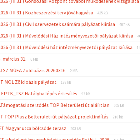
026 (III.31.) Gondozási Központ további működésének vizsgálat
pdf
File
File
026 (III.31.) Közbeszerzési terv jóváhagyása
425 kB
extension:
size:
File
File
026 (III.31.) Civil szervezetek számára pályázat kiírása
pdf
407 kB
extension
size:
F
F
026 (III.31.) Művelődési Ház intézményvezetői pályázat kiírása
pdf
4
e
s
Fi
F
026 (III.31.) Művelődési ház intézményvezetői pályázat kiírása
p
1
e
s
File
File
. március 31.
p
6 MB
extension:
size:
File
File
1.TSZ MÚEA Zöld oázis 20260316
pdf
2 MB
extension:
size:
File
File
ET MOL Zöld oázis pályázat
pdf
199 kB
extension:
size:
File
File
1.EPTK_TSZ Hatályba lépés értesítés
pdf
93 kB
extension:
size:
File
File
2.Támogatási szerződés TOP Belterületi út aláírtlan
pdf
205 kB
extension:
size:
File
File
ET TOP Plusz Belterületi út pályázat projektindítás
pdf
210 kB
extension:
size:
File
File
 ET Magyar utca bölcsőde terasz
pdf
203 kB
extension:
size:
File
File
 ET iskolakert haszonbérleti szerződés Batki L_2026