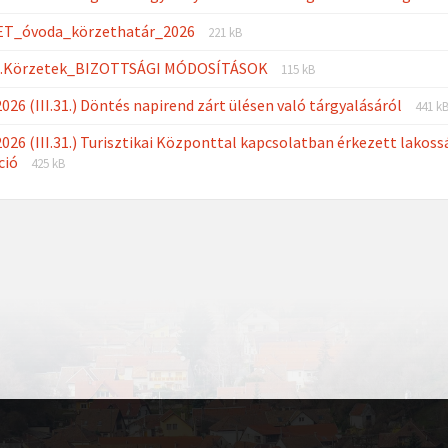
File
File
. ET_óvoda_körzethatár_2026
221 kB
extension:
size:
File
File
.1.Körzetek_BIZOTTSÁGI MÓDOSÍTÁSOK
pdf
115 kB
extension:
size:
File
File
026 (III.31.) Döntés napirend zárt ülésen való tárgyalásáról
pdf
441 k
exte
size:
026 (III.31.) Turisztikai Központtal kapcsolatban érkezett lakoss
pdf
File
File
ció
425 kB
extension:
size:
pdf