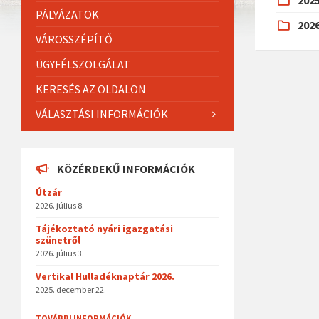
202
PÁLYÁZATOK
202
VÁROSSZÉPÍTŐ
ÜGYFÉLSZOLGÁLAT
KERESÉS AZ OLDALON
VÁLASZTÁSI INFORMÁCIÓK
KÖZÉRDEKŰ INFORMÁCIÓK
Útzár
2026. július 8.
Tájékoztató nyári igazgatási
szünetről
2026. július 3.
Vertikal Hulladéknaptár 2026.
2025. december 22.
TOVÁBBI INFORMÁCIÓK