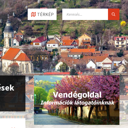
SEARCH:
TÉRKÉP
ések