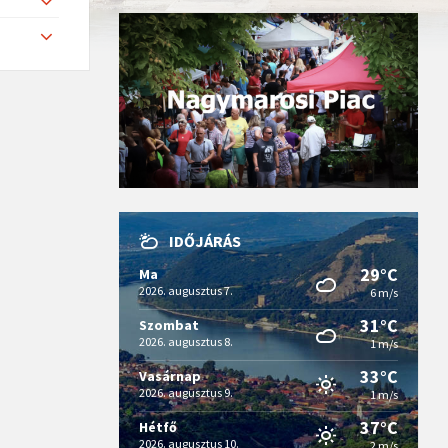
IDŐJÁRÁS
29°C
Ma
2026. augusztus 7.
6 m/s
31°C
Szombat
2026. augusztus 8.
1 m/s
33°C
Vasárnap
2026. augusztus 9.
1 m/s
37°C
Hétfő
2026. augusztus 10.
2 m/s