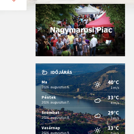
IDŐJÁRÁS
40°C
Ma
2026. augusztus 6.
1 m/s
33°C
Péntek
2026. augusztus 7.
4 m/s
29°C
Szombat
2026. augusztus 8.
2 m/s
33°C
Vasárnap
2026. augusztus 9.
0 m/s