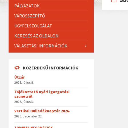
202
PÁLYÁZATOK
VÁROSSZÉPÍTŐ
ÜGYFÉLSZOLGÁLAT
KERESÉS AZ OLDALON
VÁLASZTÁSI INFORMÁCIÓK
KÖZÉRDEKŰ INFORMÁCIÓK
Útzár
2026. július 8.
Tájékoztató nyári igazgatási
szünetről
2026. július 3.
Vertikal Hulladéknaptár 2026.
2025. december 22.
TOVÁBBI INFORMÁCIÓK