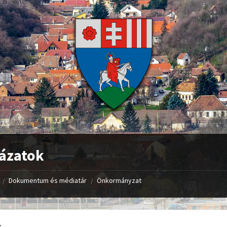
ázatok
Dokumentum és médiatár
Önkormányzat
/
/