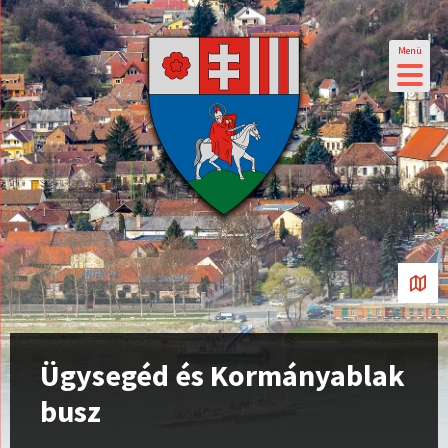
Menü
Ügysegéd és Kormányablak
busz