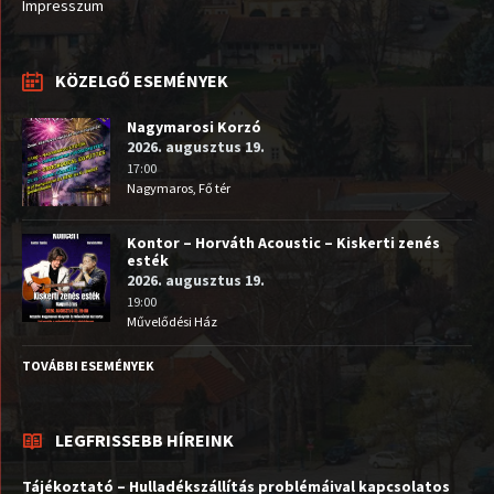
Impresszum
KÖZELGŐ ESEMÉNYEK
Nagymarosi Korzó
2026. augusztus 19.
17:00
Nagymaros, Fő tér
Kontor – Horváth Acoustic – Kiskerti zenés
esték
2026. augusztus 19.
19:00
Művelődési Ház
TOVÁBBI ESEMÉNYEK
LEGFRISSEBB HÍREINK
Tájékoztató – Hulladékszállítás problémáival kapcsolatos