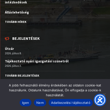
intézkedések
Álláslehetőség
TOVÁBBI HÍREK
BEJELENTÉSEK
Útzár
2026. július 8.
Tájékoztató nyári igazgatási szünetről
2026. július 3.
TOVÁBBI BEJELENTÉSEK
A jobb felhasználói élmény érdekében az oldalon cookie-kat
Facebook
Email
YouTube
használunk. Oldalunk használatával, Ön elfogadja a cookie-k
használatát.
© 2026 Nagymaros Város
Igen
Nem
Adatkezelési tájékoztató