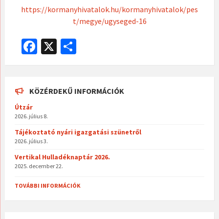
https://kormanyhivatalok.hu/kormanyhivatalok/pes
t/megye/ugyseged-16
Fa
X
O
ce
ss
b
za
o
m
KÖZÉRDEKŰ INFORMÁCIÓK
o
eg
Útzár
2026. július 8.
k
Tájékoztató nyári igazgatási szünetről
2026. július 3.
Vertikal Hulladéknaptár 2026.
2025. december 22.
TOVÁBBI INFORMÁCIÓK