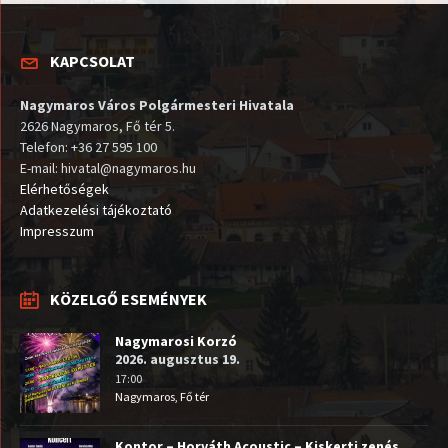
KAPCSOLAT
Nagymaros Város Polgármesteri Hivatala
2626 Nagymaros, Fő tér 5.
Telefon: +36 27 595 100
E-mail: hivatal@nagymaros.hu
Elérhetőségek
Adatkezelési tájékoztató
Impresszum
KÖZELGŐ ESEMÉNYEK
Nagymarosi Korzó
2026. augusztus 19.
17:00
Nagymaros, Fő tér
Kontor – Horváth Acoustic – Kiskerti zenés