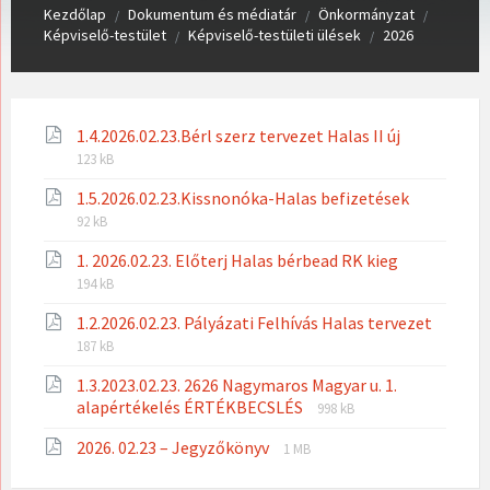
Kezdőlap
Dokumentum és médiatár
Önkormányzat
/
/
/
Képviselő-testület
Képviselő-testületi ülések
2026
/
/
File
File
1.4.2026.02.23.Bérl szerz tervezet Halas II új
extension:
size:
123 kB
pdf
File
File
1.5.2026.02.23.Kissnonóka-Halas befizetések
extension
size:
92 kB
pdf
File
File
1. 2026.02.23. Előterj Halas bérbead RK kieg
extension:
size:
194 kB
pdf
File
File
1.2.2026.02.23. Pályázati Felhívás Halas tervezet
extens
size:
187 kB
pdf
1.3.2023.02.23. 2626 Nagymaros Magyar u. 1.
File
File
alapértékelés ÉRTÉKBECSLÉS
998 kB
extension:
size:
File
File
2026. 02.23 – Jegyzőkönyv
pdf
1 MB
extension:
size:
pdf