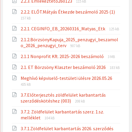
File
File
2.2.3. Emlékeztető260123
pdf
115 kB
extension:
size:
File
File
2.2.2. ELŐT.Mátyás Étkezde beszámoló 2025 (1)
pdf
extensi
size:
157 kB
pdf
File
File
2.2.1. CEGINFO_EB_20260316_Matyas_Etk
125 kB
extension:
size:
2.1.2.BörzsönyKapuja_2025_penzugyi_beszamol
pdf
File
File
o_2026_penzugyi_terv
907 kB
extension:
size:
File
File
2.1.1 Nonprofit Kft. 2025-2026 beszámoló
pdf
3 MB
extension:
size:
File
File
2.1. ET Börzsöny Klaszter beszámoló 2026
pdf
183 kB
extension:
size:
File
File
Meghívó képviselő-testületi ülésre 2026.05.26
pdf
extensio
size:
435 kB
pdf
3.7.Előterjesztés zöldfelület karbantartás
File
File
szerződéskötéshez (003)
208 kB
extension:
size:
3.7.2. Zöldfelület karbantartás szerz. 1.sz.
pdf
File
File
melléklet
104 kB
extension:
size:
3.7.1.Zöldfelület karbantartás 2026. szerződés
pdf