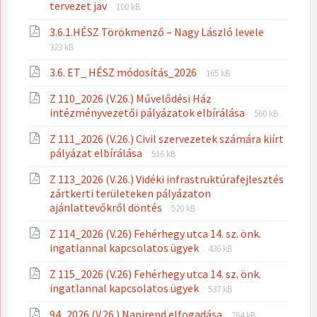
File
File
tervezet jav
100 kB
extension:
size:
File
File
3.6.1.HÉSZ Törökmenző – Nagy László levele
pdf
extension
size:
323 kB
pdf
File
File
3.6. ET_ HÉSZ módosítás_2026
165 kB
extension:
size:
Z 110_2026 (V.26.) Művelődési Ház
pdf
File
File
intézményvezetői pályázatok elbírálása
560 kB
extension:
size:
Z 111_2026 (V.26.) Civil szervezetek számára kiírt
pdf
File
File
pályázat elbírálása
516 kB
extension:
size:
Z 113_2026 (V.26.) Vidéki infrastruktúrafejlesztés
pdf
zártkerti területeken pályázaton
File
File
ajánlattevőkről döntés
520 kB
extension:
size:
Z 114_2026 (V.26) Fehérhegy utca 14. sz. önk.
pdf
File
File
ingatlannal kapcsolatos ügyek
436 kB
extension:
size:
Z 115_2026 (V.26) Fehérhegy utca 14. sz. önk.
pdf
File
File
ingatlannal kapcsolatos ügyek
537 kB
extension:
size:
File
File
94_2026 (V.26.) Napirend elfogadása
pdf
764 kB