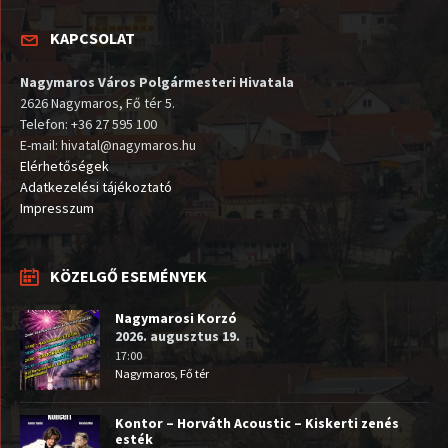
KAPCSOLAT
Nagymaros Város Polgármesteri Hivatala
2626 Nagymaros, Fő tér 5.
Telefon: +36 27 595 100
E-mail: hivatal@nagymaros.hu
Elérhetőségek
Adatkezelési tájékoztató
Impresszum
KÖZELGŐ ESEMÉNYEK
Nagymarosi Korzó
2026. augusztus 19.
17:00
Nagymaros, Fő tér
Kontor – Horváth Acoustic – Kiskerti zenés
esték