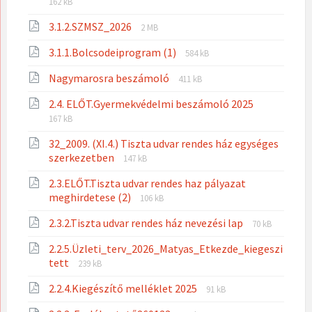
File
162 kB
extension:
size:
File
File
3.1.2.SZMSZ_2026
pdf
2 MB
extension:
size:
File
File
3.1.1.Bolcsodeiprogram (1)
pdf
584 kB
extension:
size:
File
File
Nagymarosra beszámoló
pdf
411 kB
extension:
size:
File
File
2.4. ELŐT.Gyermekvédelmi beszámoló 2025
pdf
extension:
size:
167 kB
pdf
32_2009. (XI.4.) Tiszta udvar rendes ház egységes
File
File
szerkezetben
147 kB
extension:
size:
2.3.ELŐT.Tiszta udvar rendes haz pályazat
pdf
File
File
meghirdetese (2)
106 kB
extension:
size:
File
File
2.3.2.Tiszta udvar rendes ház nevezési lap
pdf
70 kB
extension:
size:
2.2.5.Üzleti_terv_2026_Matyas_Etkezde_kiegeszi
pdf
File
File
tett
239 kB
extension:
size:
File
File
2.2.4.Kiegészítő melléklet 2025
pdf
91 kB
extension:
size: