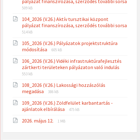
pályázat finanszírozása, szerződés további sorsa
File
File
509 kB
extension:
size:
104_2026 (V.26.) Aktív tursztikai központ
pdf
pályázat finanszírozása, szerződés további sorsa
File
File
514 kB
extension:
size:
105_2026 (V.26.) Pályázatok projektstruktúra
pdf
File
File
módosítása
605 kB
extension:
size:
106_2026 (V.26.) Vidéki infrastruktúrafejlesztés
pdf
File
File
zártkerti területeken pályázaton való indulás
extensio
size:
553 kB
pdf
108_2026 (V.26.) Lakossági hozzászólás
File
File
megadása
386 kB
extension:
size:
109_2026 (V.26.) Zöldfelület karbantartás -
pdf
File
File
ajánlatok elbírálása
475 kB
extension:
size:
File
File
2026. május 12.
pdf
1 MB
extension:
size:
pdf