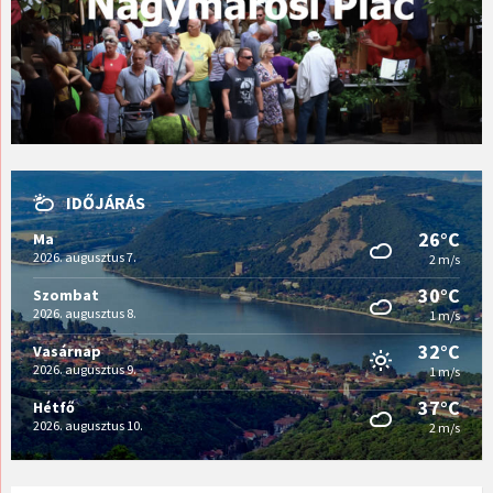
IDŐJÁRÁS
26°C
Ma
2026. augusztus 7.
2 m/s
30°C
Szombat
2026. augusztus 8.
1 m/s
32°C
Vasárnap
2026. augusztus 9.
1 m/s
37°C
Hétfő
2026. augusztus 10.
2 m/s