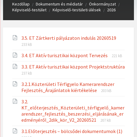
Kezdőlap
Dokumentum és médiatár
Önkormányzat
/
/
/
Képviselő-testület
Képviselő-testületi ülések
2026
/
/
File
File
3.5. ET Zártkerti pályázaton indulás 20260519
extensio
size:
233 kB
pdf
File
File
3.4. ET Aktív turisztikai központ Tervezés
221 kB
extension:
size:
3.3. ET Aktív turisztikai központ Projektstruktúra
pdf
File
File
237 kB
extension:
size:
3.2.1.Közterületi Térfigyelo Kamerarendszer
pdf
File
File
Fejlesztés_Árajánlatok kiértékelése
203 kB
extension:
size:
3.2.
pdf
KT_előterjesztés_Közterületi_térfigyelő_kamer
arendszer_fejlesztés_beszerzési_eljárásának_er
File
File
edményéről_2dik_kör_V2_20260521
207 kB
extension:
size:
3.1.Előterjesztés – bölcsődei dokumentumok (1)
pdf
File