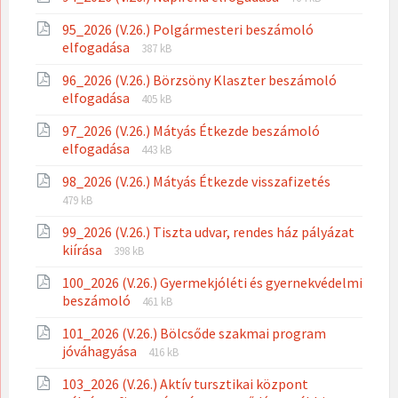
extension:
size:
95_2026 (V.26.) Polgármesteri beszámoló
pdf
File
File
elfogadása
387 kB
extension:
size:
96_2026 (V.26.) Börzsöny Klaszter beszámoló
pdf
File
File
elfogadása
405 kB
extension:
size:
97_2026 (V.26.) Mátyás Étkezde beszámoló
pdf
File
File
elfogadása
443 kB
extension:
size:
File
File
98_2026 (V.26.) Mátyás Étkezde visszafizetés
pdf
extension
size:
479 kB
pdf
99_2026 (V.26.) Tiszta udvar, rendes ház pályázat
File
File
kiírása
398 kB
extension:
size:
100_2026 (V.26.) Gyermekjóléti és gyernekvédelmi
pdf
File
File
beszámoló
461 kB
extension:
size:
101_2026 (V.26.) Bölcsőde szakmai program
pdf
File
File
jóváhagyása
416 kB
extension:
size:
103_2026 (V.26.) Aktív tursztikai központ
pdf