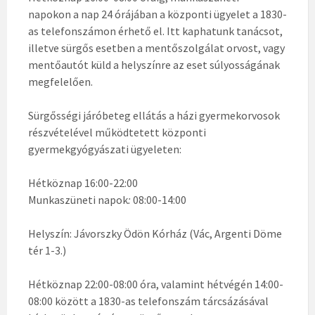
napokon a nap 24 órájában a központi ügyelet a 1830-
as telefonszámon érhető el. Itt kaphatunk tanácsot,
illetve sürgős esetben a mentőszolgálat orvost, vagy
mentőautót küld a helyszínre az eset súlyosságának
megfelelően.
Sürgősségi járóbeteg ellátás a házi gyermekorvosok
részvételével működtetett központi
gyermekgyógyászati ügyeleten:
Hétköznap 16:00-22:00
Munkaszüneti napok
:
08:00-14:00
Helyszín: Jávorszky Ödön Kórház (Vác, Argenti Döme
tér 1-3.)
Hétköznap 22:00-08:00 óra, valamint hétvégén 14:00-
08:00 között a 1830-as telefonszám tárcsázásával