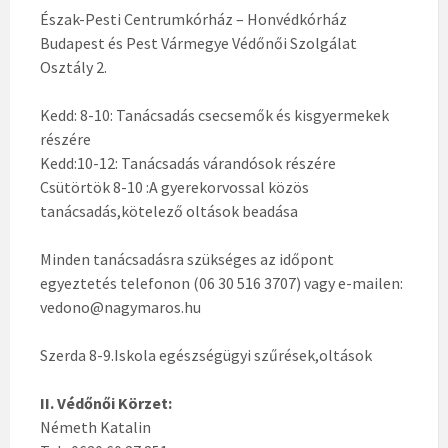
Észak-Pesti Centrumkórház – Honvédkórház
Budapest és Pest Vármegye Védőnői Szolgálat
Osztály 2.
Kedd: 8-10: Tanácsadás csecsemők és kisgyermekek
részére
Kedd:10-12: Tanácsadás várandósok részére
Csütörtök 8-10 :A gyerekorvossal közös
tanácsadás,kötelező oltások beadása
Minden tanácsadásra szükséges az időpont
egyeztetés telefonon (06 30 516 3707) vagy e-mailen:
vedono@nagymaros.hu
Szerda 8-9.Iskola egészségügyi szűrések,oltások
II. Védőnői Körzet:
Németh Katalin