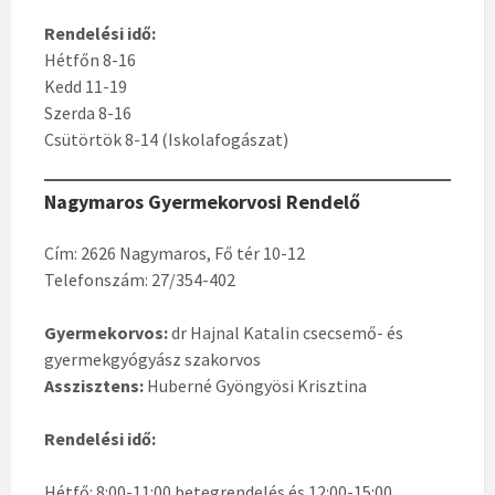
Rendelési idő:
Hétfőn 8-16
Kedd 11-19
Szerda 8-16
Csütörtök 8-14 (Iskolafogászat)
N
agymaros Gyermekorvosi Rendelő
Cím: 2626 Nagymaros, Fő tér 10-12
Telefonszám: 27/354-402
Gyermekorvos:
dr Hajnal Katalin csecsemő- és
gyermekgyógyász szakorvos
Asszisztens:
Huberné Gyöngyösi Krisztina
Rendelési idő:
Hétfő: 8:00-11:00 betegrendelés és 12:00-15:00