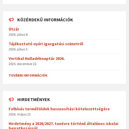
o
m
o
eg
KÖZÉRDEKŰ INFORMÁCIÓK
k
Útzár
2026. július 8.
Tájékoztató nyári igazgatási szünetről
2026. július 3.
Vertikal Hulladéknaptár 2026.
2025. december 22.
TOVÁBBI INFORMÁCIÓK
HIRDETMÉNYEK
Felhívás termőföldek hasznosítási kötelezettségére
2026. május 13.
Hirdetmény a 2026/2027. tanévre történő általános iskolai
beiratkozásról