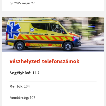
b
za
2025. május 27.
o
m
o
eg
k
Vészhelyzeti telefonszámok
Segélyhívó: 112
Mentők
: 104
Rendőrség
: 107