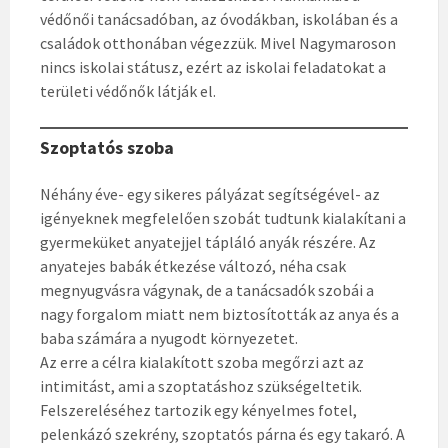
védőnői tanácsadóban, az óvodákban, iskolában és a
családok otthonában végezzük. Mivel Nagymaroson
nincs iskolai státusz, ezért az iskolai feladatokat a
területi védőnők látják el.
Szoptatós szoba
Néhány éve- egy sikeres pályázat segítségével- az
igényeknek megfelelően szobát tudtunk kialakítani a
gyermeküket anyatejjel tápláló anyák részére. Az
anyatejes babák étkezése változó, néha csak
megnyugvásra vágynak, de a tanácsadók szobái a
nagy forgalom miatt nem biztosították az anya és a
baba számára a nyugodt környezetet.
Az erre a célra kialakított szoba megőrzi azt az
intimitást, ami a szoptatáshoz szükségeltetik.
Felszereléséhez tartozik egy kényelmes fotel,
pelenkázó szekrény, szoptatós párna és egy takaró. A