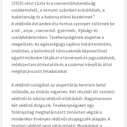
(1915) célul tűzte ki a csecsemőhalandóság
csökkentését, a nemzet számbeli erősbítését, a
tudatlanság és a babona elleni küzdelmet.”
A védőnők évtizedek óta fontos szerepet töltenek be
a nő-, anya-, csecsemő- gyermek-, ifjúsági-és
családvédelemben. Tevékenységének alapelve a
megelőzés. Az egészségügy sajátos határterületén,
önállóan, a különböző társszakmák képviselőivel
együttműködve látják el a törvények és jogszabályok,
módszertani útmutatók és a szakmai irányítás által
meghatározott feladataikat.
A védőnői szolgálat az alapellátás keretein belül
működik, az ellátás ingyenes. Két részből áll: területi
védőnői és iskolai védőnői ellátásból. Nagymaroson
két védőnő dolgozik. Tevékenységüket egy
földrajzilag meghatározott területen végzik a
mindenkor érvényes védőnői utcajegyzék alapján. A
területi védőnő nem választható. Munkánkat a