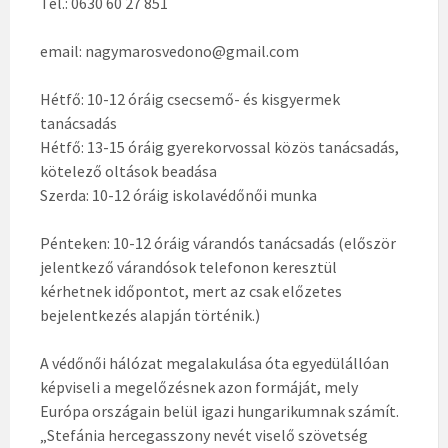
Tel.: 0630 60 27 851
email: nagymarosvedono@gmail.com
Hétfő: 10-12 óráig csecsemő- és kisgyermek
tanácsadás
Hétfő: 13-15 óráig gyerekorvossal közös tanácsadás,
kötelező oltások beadása
Szerda: 10-12 óráig iskolavédőnői munka
Pénteken: 10-12 óráig várandós tanácsadás (először
jelentkező várandósok telefonon keresztül
kérhetnek időpontot, mert az csak előzetes
bejelentkezés alapján történik.)
A védőnői hálózat megalakulása óta egyedülállóan
képviseli a megelőzésnek azon formáját, mely
Európa országain belül igazi hungarikumnak számít.
„Stefánia hercegasszony nevét viselő szövetség