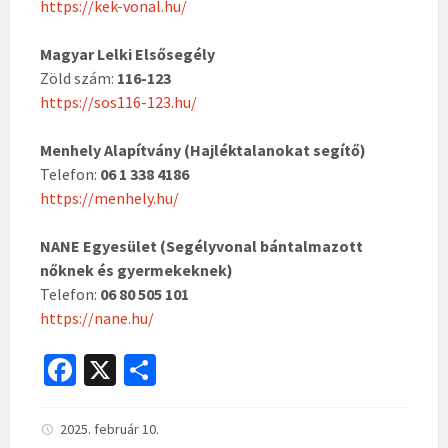
https://kek-vonal.hu/
Magyar Lelki Elsősegély
Zöld szám:
116-123
https://sos116-123.hu/
Menhely Alapítvány (Hajléktalanokat segítő)
Telefon:
06 1 338 4186
https://menhely.hu/
NANE Egyesület (Segélyvonal bántalmazott
nőknek és gyermekeknek)
Telefon:
06 80 505 101
https://nane.hu/
Fa
X
O
ce
ss
b
za
2025. február 10.