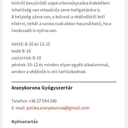
kintről beszűrődő zajok ellensúlyozása érdekében
lehetőség van relaxációs zene hallgatására is.
A helyiség zárva van, a kulcsot a védőnőktől kell
elkérni, tehát a szoba csak akkor használható, ha a
tanácsadó is nyitva van.
Hétfő: 8-10 és 13-15
kedd: 8-10
csütörtök: 8-10
péntek: 10-12 és minden olyan egyéb alkalommal,
amikor a védőnők is ott tartózkodnak.
Aranykorona Gyógyszertár
Telefon: +36 27 594 340
E-mail:
patika.aranykorona@gmail.com
Nyitvatartás