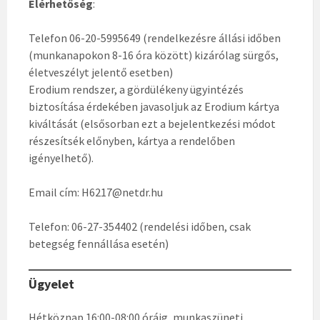
Elérhetőség
:
Telefon 06-20-5995649 (rendelkezésre állási időben
(munkanapokon 8-16 óra között) kizárólag sürgős,
életveszélyt jelentő esetben)
Erodium rendszer, a gördülékeny ügyintézés
biztosítása érdekében javasoljuk az Erodium kártya
kiváltását (elsősorban ezt a bejelentkezési módot
részesítsék előnyben, kártya a rendelőben
igényelhető).
Email cím: H6217@netdr.hu
Telefon: 06-27-354402 (rendelési időben, csak
betegség fennállása esetén)
Ügyelet
Hétköznap 16:00-08:00 óráig, munkaszüneti