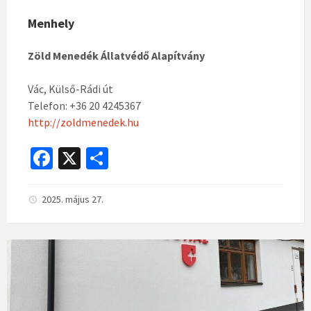
Menhely
Zöld Menedék Állatvédő Alapítvány
Vác, Külső-Rádi út
Telefon: +36 20 4245367
http://zoldmenedek.hu
Fa
X
O
ce
ss
b
za
2025. május 27.
o
m
o
eg
k