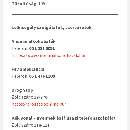
Tűzoltóság
: 105
Lelkisegély szolgálatok, szervezetek
Anonim alkoholisták
Telefon:
06 1 251 0051
https://www.anonimalkoholistak.hu/
HIV ambulancia
Telefon:
06 1 476 1100
Drog Stop
Zöld szám:
13-770
https://drogstoponline.hu/
Kék vonal – gyermek és ifjúsági telefonszolgálat
Zöld szám:
116-111