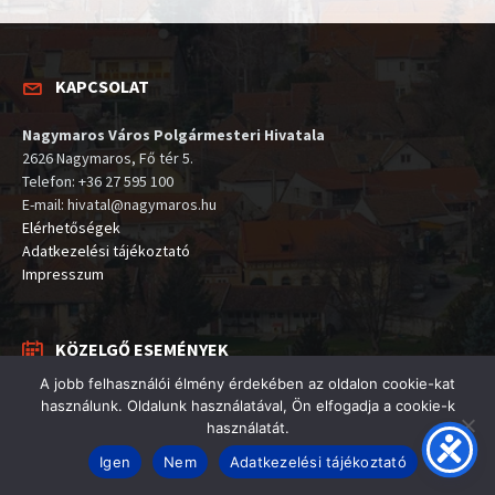
KAPCSOLAT
Nagymaros Város Polgármesteri Hivatala
2626 Nagymaros, Fő tér 5.
Telefon: +36 27 595 100
E-mail: hivatal@nagymaros.hu
Elérhetőségek
Adatkezelési tájékoztató
Impresszum
KÖZELGŐ ESEMÉNYEK
A jobb felhasználói élmény érdekében az oldalon cookie-kat
Nagymarosi Korzó
használunk. Oldalunk használatával, Ön elfogadja a cookie-k
2026. augusztus 19.
használatát.
17:00
Nagymaros, Fő tér
Igen
Nem
Adatkezelési tájékoztató