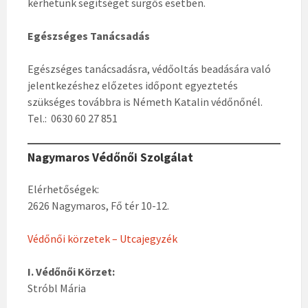
kérhetünk segítséget sürgős esetben.
Egészséges Tanácsadás
Egészséges tanácsadásra, védőoltás beadására való
jelentkezéshez előzetes időpont egyeztetés
szükséges továbbra is Németh Katalin védőnőnél.
Tel.: 0630 60 27 851
Nagymaros Védőnői Szolgálat
Elérhetőségek:
2626 Nagymaros, Fő tér 10-12.
Védőnői körzetek – Utcajegyzék
I. Védőnői Körzet:
Stróbl Mária