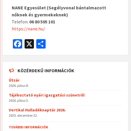
NANE Egyesület (Segélyvonal bántalmazott
nőknek és gyermekeknek)
Telefon:
06 80 505 101
https://nane.hu/
Fa
X
O
ce
ss
b
za
o
m
KÖZÉRDEKŰ INFORMÁCIÓK
o
eg
Útzár
2026. július 8.
k
Tájékoztató nyári igazgatási szünetről
2026. július 3.
Vertikal Hulladéknaptár 2026.
2025. december 22.
TOVÁBBI INFORMÁCIÓK