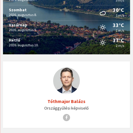
3 m/s
30°C
Szombat
2026. augusztus 8.
1 m/s
33°C
Vasárnap
2026. augusztus 9.
1 m/s
37°C
Hétfő
2026. augusztus 10.
2 m/s
Tóthmajor Balázs
Országgyűlési képviselő
Facebook