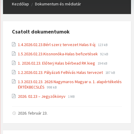
Kezdőlap
Dokumentum és médiatár
/
Csatolt dokumentumok
File
File
1.4.2026.02.23.Bérl szerz tervezet Halas II új
123 kB
extension:
size:
File
File
1.5.2026.02.23.Kissnonóka-Halas befizetések
pdf
92 kB
extension:
size:
File
File
1. 2026.02.23. Előterj Halas bérbead RK kieg
194 kB
pdf
extension:
size:
File
File
1.2.2026.02.23. Pályázati Felhívás Halas tervezet
pdf
187 kB
extension:
size:
1.3.2023.02.23. 2626 Nagymaros Magyar u. 1. alapértékelés
pdf
File
File
ÉRTÉKBECSLÉS
998 kB
extension:
size:
File
File
2026. 02.23 – Jegyzőkönyv
pdf
1 MB
extension:
size:
pdf
2026. február 23.