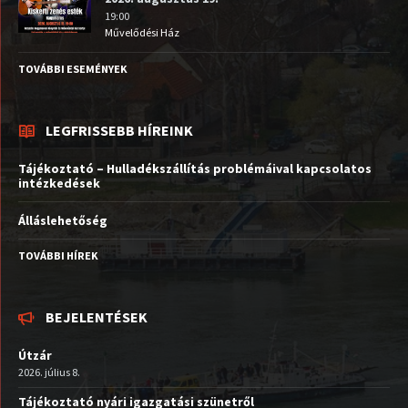
19:00
Művelődési Ház
TOVÁBBI ESEMÉNYEK
LEGFRISSEBB HÍREINK
Tájékoztató – Hulladékszállítás problémáival kapcsolatos
intézkedések
Álláslehetőség
TOVÁBBI HÍREK
BEJELENTÉSEK
Útzár
2026. július 8.
Tájékoztató nyári igazgatási szünetről