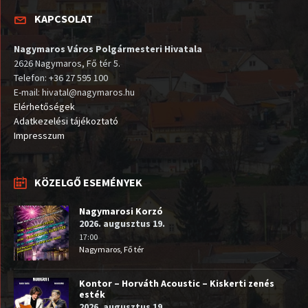
KAPCSOLAT
Nagymaros Város Polgármesteri Hivatala
2626 Nagymaros, Fő tér 5.
Telefon: +36 27 595 100
E-mail: hivatal@nagymaros.hu
Elérhetőségek
Adatkezelési tájékoztató
Impresszum
KÖZELGŐ ESEMÉNYEK
Nagymarosi Korzó
2026. augusztus 19.
17:00
Nagymaros, Fő tér
Kontor – Horváth Acoustic – Kiskerti zenés
esték
2026. augusztus 19.