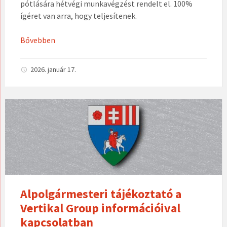
pótlására hétvégi munkavégzést rendelt el. 100%
ígéret van arra, hogy teljesítenek.
Bővebben
2026. január 17.
Alpolgármesteri tájékoztató a
Vertikal Group információival
kapcsolatban