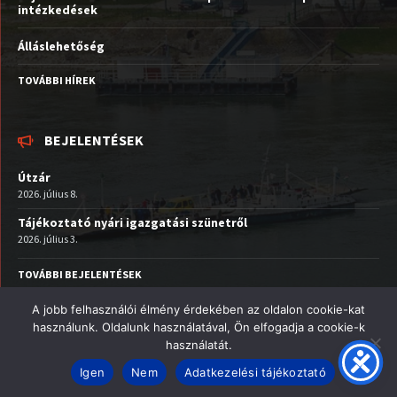
intézkedések
Álláslehetőség
TOVÁBBI HÍREK
BEJELENTÉSEK
Útzár
2026. július 8.
Tájékoztató nyári igazgatási szünetről
2026. július 3.
TOVÁBBI BEJELENTÉSEK
A jobb felhasználói élmény érdekében az oldalon cookie-kat
Facebook
Email
YouTube
használunk. Oldalunk használatával, Ön elfogadja a cookie-k
használatát.
© 2026 Nagymaros Város
Igen
Nem
Adatkezelési tájékoztató