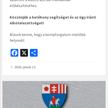
előkészítéséhez.
Köszönjük a hatékony segítséget és az ügy iránti
elkötelezettséget!
Bízunk benne, hogy a kompforgalom mielőbb
helyreáll.
Fa
X
O
ce
ss
b
za
2026. január 13.
o
m
o
eg
k