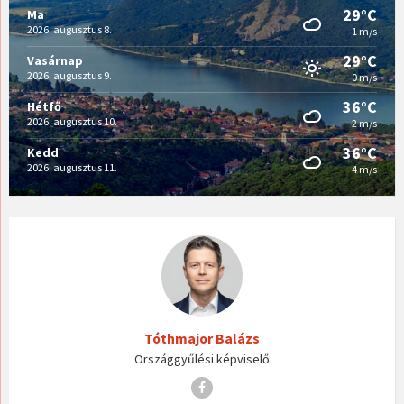
29°C
Ma
2026. augusztus 8.
1 m/s
29°C
Vasárnap
2026. augusztus 9.
0 m/s
36°C
Hétfő
2026. augusztus 10.
2 m/s
36°C
Kedd
2026. augusztus 11.
4 m/s
Tóthmajor Balázs
Országgyűlési képviselő
Facebook