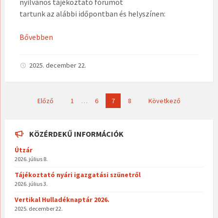
nyilvános tájékoztató fórumot
tartunk az alábbi időpontban és helyszínen:
Bővebben
2025. december 22.
Bejegyzések
Előző
1
…
6
7
8
Következő
lapozása
KÖZÉRDEKŰ INFORMÁCIÓK
Útzár
2026. július 8.
Tájékoztató nyári igazgatási szünetről
2026. július 3.
Vertikal Hulladéknaptár 2026.
2025. december 22.