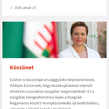
2026. január 13.
Köszönet
Ezúton is köszönjük országgyűlési képviselőnknek,
Vitályos Eszternek, hogy közbenjárásával sikerült
elintézni a szonáros vizsgálat megrendelését. Ez a
vizsgálat elengedhetetlen lépés a Visegrád–
Nagymaros közötti kompközlekedés újraindításához,
valamint a kikötő kotrási munkáinak