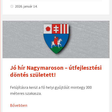
2026. január 14.
Jó hír Nagymaroson – útfejlesztési
döntés született!
Felújításra kerül a fő helyi gyűjtőút mintegy 300
méteres szakasza.
Bővebben