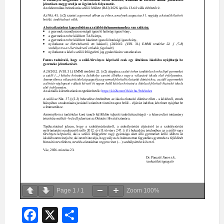
Page
1
/
1
Zoom
100%
Fa
X
O