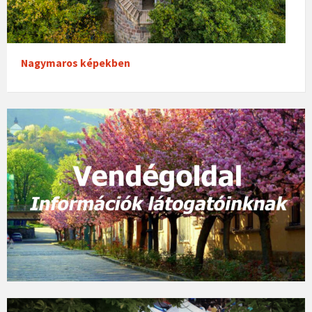
Nagymaros képekben