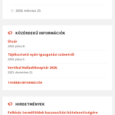
ce
ss
b
za
2026. március 23.
o
m
o
eg
KÖZÉRDEKŰ INFORMÁCIÓK
k
Útzár
2026. július 8.
Tájékoztató nyári igazgatási szünetről
2026. július 3.
Vertikal Hulladéknaptár 2026.
2025. december 22.
TOVÁBBI INFORMÁCIÓK
HIRDETMÉNYEK
Felhívás termőföldek hasznosítási kötelezettségére