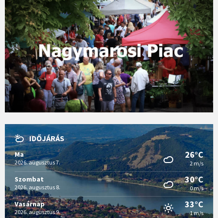
IDŐJÁRÁS
26°C
Ma
2026. augusztus 7.
2 m/s
30°C
Szombat
2026. augusztus 8.
0 m/s
33°C
Vasárnap
2026. augusztus 9.
1 m/s