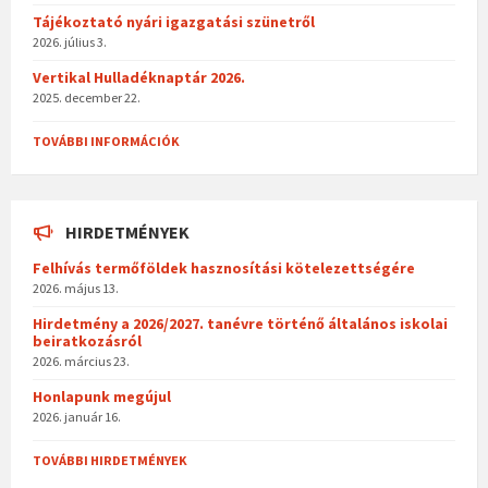
k
Tájékoztató nyári igazgatási szünetről
2026. július 3.
Vertikal Hulladéknaptár 2026.
2025. december 22.
TOVÁBBI INFORMÁCIÓK
HIRDETMÉNYEK
Felhívás termőföldek hasznosítási kötelezettségére
2026. május 13.
Hirdetmény a 2026/2027. tanévre történő általános iskolai
beiratkozásról
2026. március 23.
Honlapunk megújul
2026. január 16.
TOVÁBBI HIRDETMÉNYEK