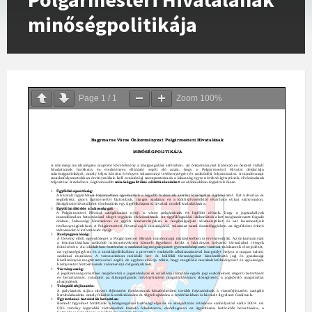
minőségpolitikája
Page
1
/
1
Zoom
100%