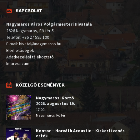
KAPCSOLAT
Nagymaros Város Polgármesteri Hivatala
2626 Nagymaros, Fő tér 5.
Telefon: +36 27 595 100
E-mail: hivatal@nagymaros.hu
Elérhetőségek
Adatkezelési tájékoztató
Impresszum
KÖZELGŐ ESEMÉNYEK
Nagymarosi Korzó
2026. augusztus 19.
17:00
Nagymaros, Fő tér
Kontor – Horváth Acoustic – Kiskerti zenés
esték