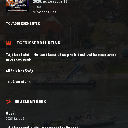
2026. augusztus 19.
19:00
Művelődési Ház
TOVÁBBI ESEMÉNYEK
LEGFRISSEBB HÍREINK
Tájékoztató – Hulladékszállítás problémáival kapcsolatos
intézkedések
Álláslehetőség
TOVÁBBI HÍREK
BEJELENTÉSEK
Útzár
2026. július 8.
Tájékoztató nyári igazgatási szünetről