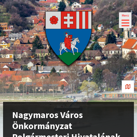
Menü
Nagymaros Város
Önkormányzat
Polgármesteri Hivatalának