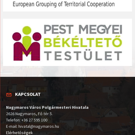
KAPCSOLAT
Nagymaros Város Polgármesteri Hivatala
2626 Nagymaros, Fő tér 5.
Telefon: +36 27 595 100
E-mail: hivatal@nagymaros.hu
Elérhetőségek