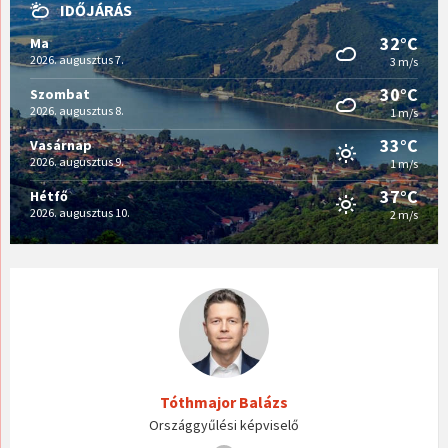
IDŐJÁRÁS
32°C
Ma
2026. augusztus 7.
3 m/s
30°C
Szombat
2026. augusztus 8.
1 m/s
33°C
Vasárnap
2026. augusztus 9.
1 m/s
37°C
Hétfő
2026. augusztus 10.
2 m/s
Tóthmajor Balázs
Országgyűlési képviselő