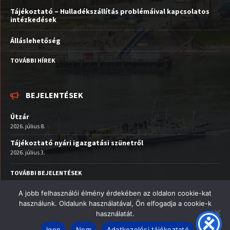
Tájékoztató – Hulladékszállítás problémáival kapcsolatos
intézkedések
Álláslehetőség
TOVÁBBI HÍREK
BEJELENTÉSEK
Útzár
2026. július 8.
Tájékoztató nyári igazgatási szünetről
2026. július 3.
TOVÁBBI BEJELENTÉSEK
A jobb felhasználói élmény érdekében az oldalon cookie-kat
Facebook
Email
YouTube
használunk. Oldalunk használatával, Ön elfogadja a cookie-k
használatát.
© 2026 Nagymaros Város
Igen
Nem
Adatkezelési tájékoztató