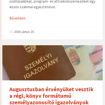
szállásadókat, program- és attrakciószervezőket egy
közös szakmai egyeztetésre.
Bővebben
2026. június 25.
Augusztusban érvényüket vesztik
a régi, könyv formátumú
személyazonosító igazolványok