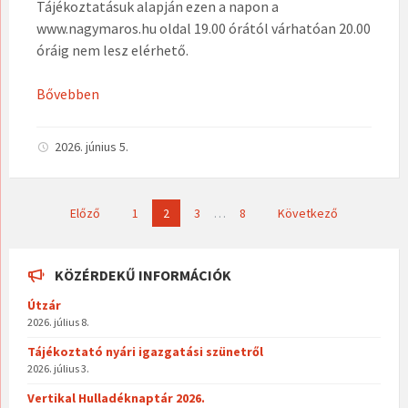
Tájékoztatásuk alapján ezen a napon a
www.nagymaros.hu oldal 19.00 órától várhatóan 20.00
óráig nem lesz elérhető.
Bővebben
2026. június 5.
Bejegyzések
Előző
1
2
3
…
8
Következő
lapozása
KÖZÉRDEKŰ INFORMÁCIÓK
Útzár
2026. július 8.
Tájékoztató nyári igazgatási szünetről
2026. július 3.
Vertikal Hulladéknaptár 2026.