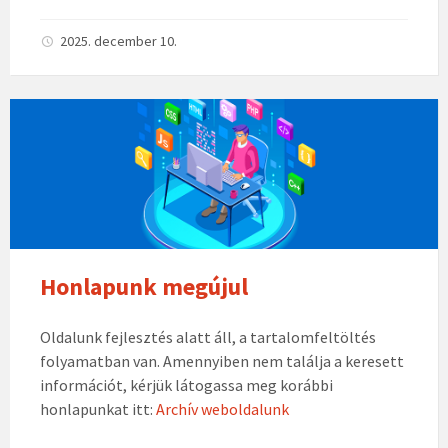
ce
ss
b
za
2025. december 10.
o
m
o
eg
k
Honlapunk megújul
Oldalunk fejlesztés alatt áll, a tartalomfeltöltés
folyamatban van. Amennyiben nem találja a keresett
információt, kérjük látogassa meg korábbi
honlapunkat itt:
Archív weboldalunk