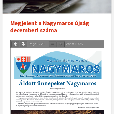
Megjelent a Nagymaros újság
decemberi száma
Page
1
/
20
Zoom
100%