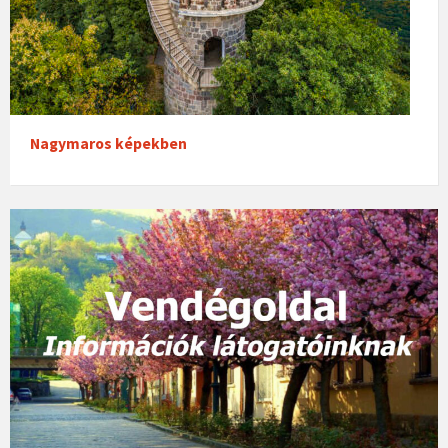
Nagymaros képekben