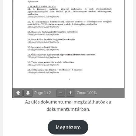
Page
1
/
2
Zoom
100%
Az ülés dokumentumai megtalálhatóak a
dokumentumtárban.
Megnézem