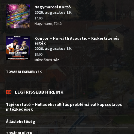
Nagymarosi Korzó
2026. augusztus 19.
17:00
Nagymaros, Fő tér
Kontor – Horváth Acoustic – Kiskerti zenés
esték
2026. augusztus 19.
19:00
Művelődési Ház
TOVÁBBI ESEMÉNYEK
LEGFRISSEBB HÍREINK
Tájékoztató – Hulladékszállítás problémáival kapcsolatos
intézkedések
Álláslehetőség
TOVÁBBI HÍREK