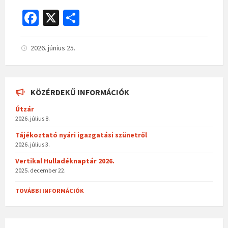
Fa
X
O
ce
ss
b
za
2026. június 25.
o
m
o
eg
KÖZÉRDEKŰ INFORMÁCIÓK
k
Útzár
2026. július 8.
Tájékoztató nyári igazgatási szünetről
2026. július 3.
Vertikal Hulladéknaptár 2026.
2025. december 22.
TOVÁBBI INFORMÁCIÓK