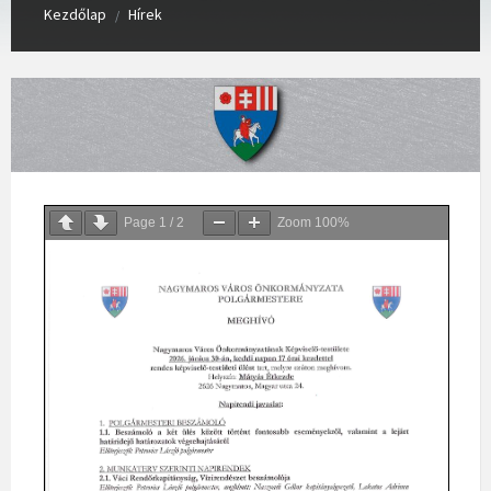
Kezdőlap
Hírek
/
Page
1
/
2
Zoom
100%