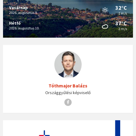
32°C
Vasárnap
2026. augusztus 9.
1 m/s
37°C
Hétfő
2026. augusztus 10.
2 m/s
Tóthmajor Balázs
Országgyűlési képviselő
Facebook