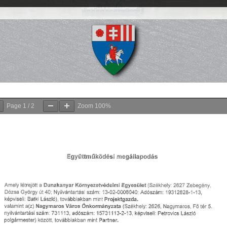
Page
1
/
2
Zoom
100%