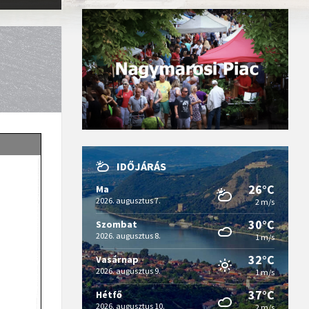
IDŐJÁRÁS
26°C
Ma
2026. augusztus 7.
2 m/s
30°C
Szombat
2026. augusztus 8.
1 m/s
32°C
Vasárnap
2026. augusztus 9.
1 m/s
37°C
Hétfő
2026. augusztus 10.
2 m/s