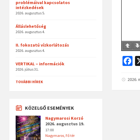
problémáival kapcsolatos
intézkedések
2026. augusztus 5.
Álláslehetőség
2026. augusztus 4.
II. fokozatú vízkorlátozás
2026. augusztus 4.
F
VERTIKAL – információk
c
2026. július 31.
b
2026. 
TOVÁBBI HÍREK
o
o
KÖZELGŐ ESEMÉNYEK
k
Nagymarosi Korzó
2026. augusztus 19.
17:00
Nagymaros, Fő tér