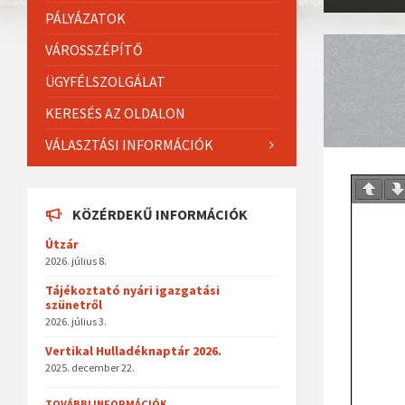
PÁLYÁZATOK
VÁROSSZÉPÍTŐ
ÜGYFÉLSZOLGÁLAT
KERESÉS AZ OLDALON
VÁLASZTÁSI INFORMÁCIÓK
KÖZÉRDEKŰ INFORMÁCIÓK
Útzár
2026. július 8.
Tájékoztató nyári igazgatási
szünetről
2026. július 3.
Vertikal Hulladéknaptár 2026.
2025. december 22.
TOVÁBBI INFORMÁCIÓK