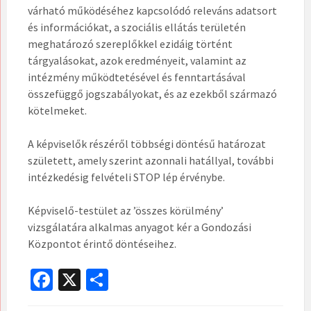
várható működéséhez kapcsolódó releváns adatsort
és információkat, a szociális ellátás területén
meghatározó szereplőkkel ezidáig történt
tárgyalásokat, azok eredményeit, valamint az
intézmény működtetésével és fenntartásával
összefüggő jogszabályokat, és az ezekből származó
kötelmeket.
A képviselők részéről többségi döntésű határozat
született, amely szerint azonnali hatállyal, további
intézkedésig felvételi STOP lép érvénybe.
Képviselő-testület az ’összes körülmény’
vizsgálatára alkalmas anyagot kér a Gondozási
Központot érintő döntéseihez.
Fa
X
O
ce
ss