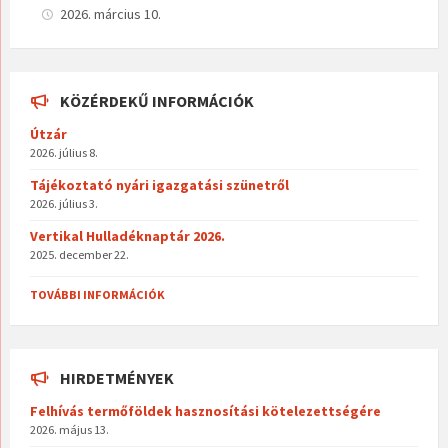
b
za
2026. március 10.
o
m
o
eg
KÖZÉRDEKŰ INFORMÁCIÓK
k
Útzár
2026. július 8.
Tájékoztató nyári igazgatási szünetről
2026. július 3.
Vertikal Hulladéknaptár 2026.
2025. december 22.
TOVÁBBI INFORMÁCIÓK
HIRDETMÉNYEK
Felhívás termőföldek hasznosítási kötelezettségére
2026. május 13.