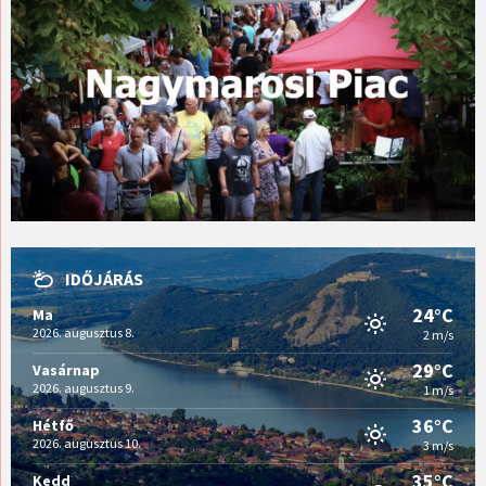
IDŐJÁRÁS
24°C
Ma
2026. augusztus 8.
2 m/s
29°C
Vasárnap
2026. augusztus 9.
1 m/s
36°C
Hétfő
2026. augusztus 10.
3 m/s
35°C
Kedd