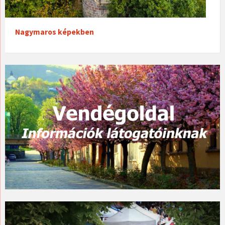
Nagymaros képekben