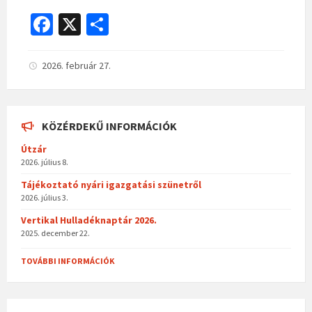
Fa
X
O
ce
ss
b
za
2026. február 27.
o
m
o
eg
KÖZÉRDEKŰ INFORMÁCIÓK
k
Útzár
2026. július 8.
Tájékoztató nyári igazgatási szünetről
2026. július 3.
Vertikal Hulladéknaptár 2026.
2025. december 22.
TOVÁBBI INFORMÁCIÓK