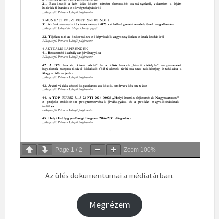
Page
1
/
2
Zoom
100%
Az ülés dokumentumai a médiatárban:
Megnézem