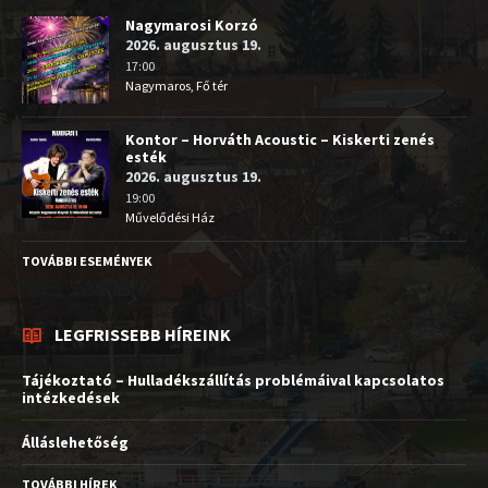
Nagymarosi Korzó
2026. augusztus 19.
17:00
Nagymaros, Fő tér
Kontor – Horváth Acoustic – Kiskerti zenés
esték
2026. augusztus 19.
19:00
Művelődési Ház
TOVÁBBI ESEMÉNYEK
LEGFRISSEBB HÍREINK
Tájékoztató – Hulladékszállítás problémáival kapcsolatos
intézkedések
Álláslehetőség
TOVÁBBI HÍREK