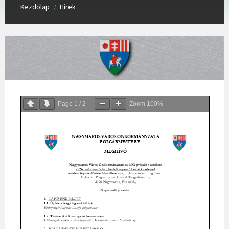
Kezdőlap
Hírek
/
Page
1
/
2
Zoom
100%