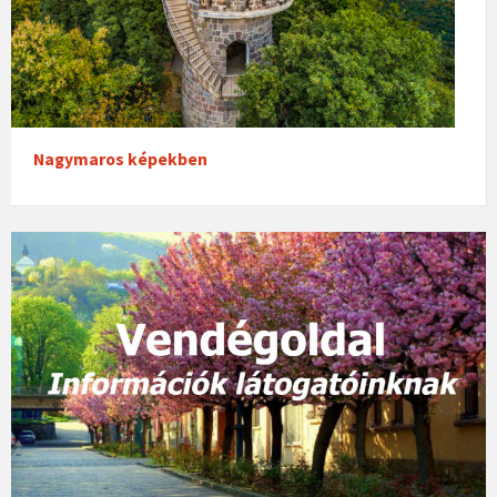
Nagymaros képekben