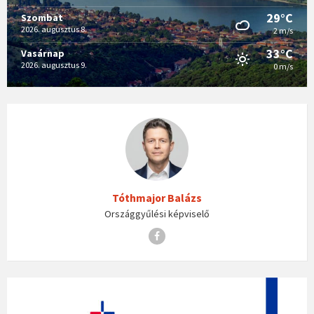
29°C
Szombat
2026. augusztus 8.
2 m/s
33°C
Vasárnap
2026. augusztus 9.
0 m/s
Tóthmajor Balázs
Országgyűlési képviselő
Facebook