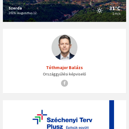
31°C
Szerda
2026. augusztus 12.
1 m/s
Tóthmajor Balázs
Országgyűlési képviselő
Facebook