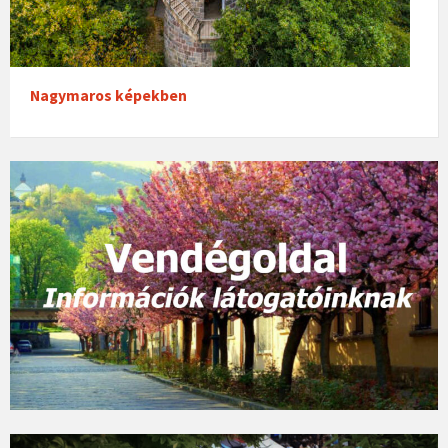
Nagymaros képekben