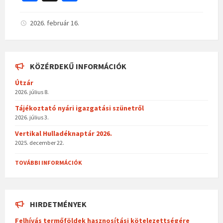
ce
ss
b
za
2026. február 16.
o
m
o
eg
KÖZÉRDEKŰ INFORMÁCIÓK
k
Útzár
2026. július 8.
Tájékoztató nyári igazgatási szünetről
2026. július 3.
Vertikal Hulladéknaptár 2026.
2025. december 22.
TOVÁBBI INFORMÁCIÓK
HIRDETMÉNYEK
Felhívás termőföldek hasznosítási kötelezettségére