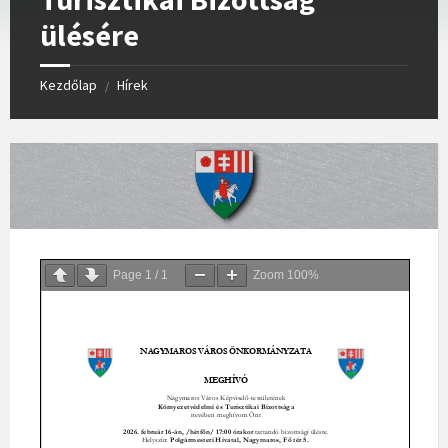
ülésére
Kezdőlap
Hírek
/
Page
1
/
1
Zoom
100%