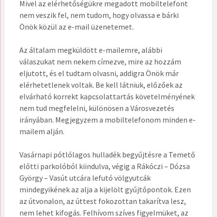
Mivel az elérhetőségükre megadott mobiltelefont
nem veszik fel, nem tudom, hogy olvassa e bárki
Önök közül az e-mail üzenetemet.
Az általam megküldött e-mailemre, alábbi
válaszukat nem nekem címezve, mire az hozzám
eljutott, és el tudtam olvasni, addigra Önök már
elérhetetlenek voltak. Be kell látniuk, előzőek az
elvárható korrekt kapcsolattartás követelményének
nem tud megfelelni, különösen a Városvezetés
irányában. Megjegyzem a mobiltelefonom minden e-
mailem alján.
Vasárnapi pótlólagos hulladék begyűjtésre a Temető
előtti parkolóból kiindulva, végig a Rákóczi – Dózsa
György – Vasút utcára lefutó völgyutcák
mindegyikének az alja a kijelölt gyűjtőpontok. Ezen
az útvonalon, az úttest fokozottan takarítva lesz,
nem lehet kifogás. Felhívom szíves figyelmüket, az