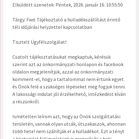
Elküldött üzenetek: Péntek, 2026. január 16. 10:55:50
Tárgy: Fwd: Tájékoztató a hulladékszállítást érintő
téli időjárási helyzettel kapcsolatban
Tisztelt Ügyfélszolgálat!
Csatolt tájékoztatásukat megkaptuk, kérésük
szerint azt az önkormányzati honlapon és facebook
oldalon megjelenítjük, azzal az önkormányzati
komment-el, hogy a tartalommal nem értünk egyet
és Önök felé a szükséges lépéseket meg fogjuk tenni.
A lakossági indulat jól érzékelhető, intézkedést kíván
a részünkről.
Ismételten leírom azt, hogy az Önök szolgáltatási
területén, vannak olyan utcák, útszakaszok, ahonnan
több hete! nem szállítják el a hulladékot. Ezt a tényt
a közterület felügyeletünk is megerősíti a heti