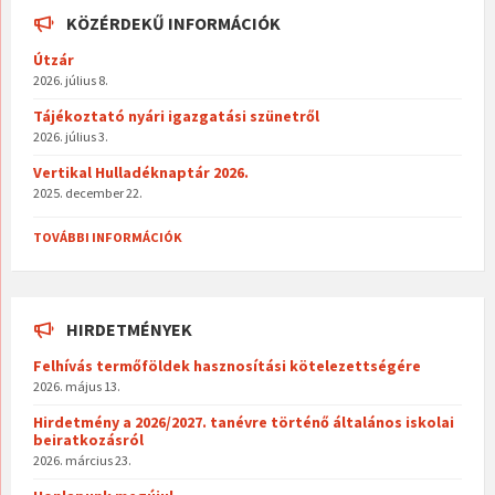
o
eg
KÖZÉRDEKŰ INFORMÁCIÓK
k
Útzár
2026. július 8.
Tájékoztató nyári igazgatási szünetről
2026. július 3.
Vertikal Hulladéknaptár 2026.
2025. december 22.
TOVÁBBI INFORMÁCIÓK
HIRDETMÉNYEK
Felhívás termőföldek hasznosítási kötelezettségére
2026. május 13.
Hirdetmény a 2026/2027. tanévre történő általános iskolai
beiratkozásról
2026. március 23.