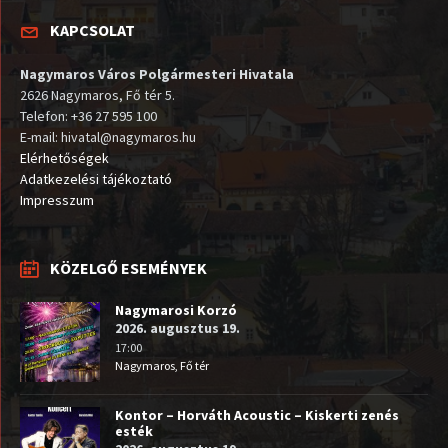
KAPCSOLAT
Nagymaros Város Polgármesteri Hivatala
2626 Nagymaros, Fő tér 5.
Telefon: +36 27 595 100
E-mail: hivatal@nagymaros.hu
Elérhetőségek
Adatkezelési tájékoztató
Impresszum
KÖZELGŐ ESEMÉNYEK
Nagymarosi Korzó
2026. augusztus 19.
17:00
Nagymaros, Fő tér
Kontor – Horváth Acoustic – Kiskerti zenés
esték