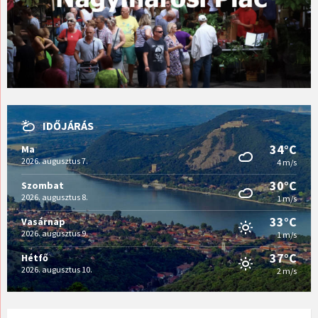
IDŐJÁRÁS
34°C
Ma
2026. augusztus 7.
4 m/s
30°C
Szombat
2026. augusztus 8.
1 m/s
33°C
Vasárnap
2026. augusztus 9.
1 m/s
37°C
Hétfő
2026. augusztus 10.
2 m/s