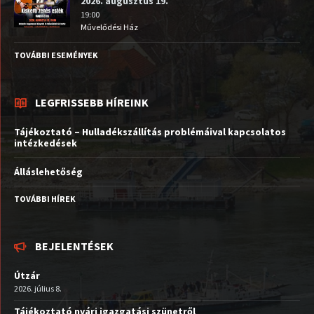
2026. augusztus 19.
19:00
Művelődési Ház
TOVÁBBI ESEMÉNYEK
LEGFRISSEBB HÍREINK
Tájékoztató – Hulladékszállítás problémáival kapcsolatos
intézkedések
Álláslehetőség
TOVÁBBI HÍREK
BEJELENTÉSEK
Útzár
2026. július 8.
Tájékoztató nyári igazgatási szünetről