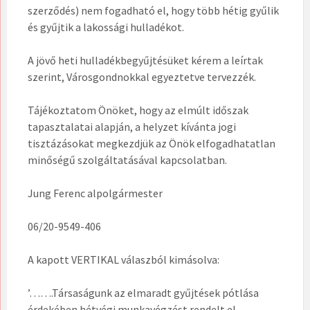
szerződés) nem fogadható el, hogy több hétig gyűlik
és gyűjtik a lakossági hulladékot.
A jövő heti hulladékbegyűjtésüket kérem a leírtak
szerint, Városgondnokkal egyeztetve tervezzék.
Tájékoztatom Önöket, hogy az elmúlt időszak
tapasztalatai alapján, a helyzet kívánta jogi
tisztázásokat megkezdjük az Önök elfogadhatatlan
minőségű szolgáltatásával kapcsolatban.
Jung Ferenc alpolgármester
06/20-9549-406
A kapott VERTIKAL válaszból kimásolva:
’…….Társaságunk az elmaradt gyűjtések pótlása
érdekében hétvégi munkavégzést rendelt el.