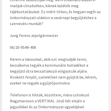
mailjük címzésében, kiknek küldték meg
tájékoztatásukat. Ez miért titkos, és hogyan segíti az
önkormányzati oldalon a vasárnapi begyűjtéshez a
szervezési munkát?
Jung Ferenc alpolgármester
06/20-9549-406
Kérem a lakosokat, akik ezt megtudják tenni,
bezsákolva tegyék a kommunális hulladékot a
begyűjtő útra becsatlakozó völgyutcák aljára.
Kirakott fenyőt, szelektívet nem gyűjtik be, kérem,
ezeket ne tegyék a gyűjtőpontokra.
Telefonon is hívtak, közöltem, mára szitokszó
Nagymaroson a VERTIKAL. Jövő hét elején a
jegyzőkkel és az Önkormányzat ügyvédjével