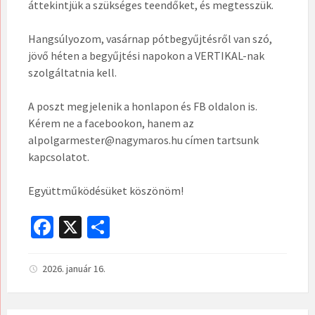
áttekintjük a szükséges teendőket, és megtesszük.
Hangsúlyozom, vasárnap pótbegyűjtésről van szó,
jövő héten a begyűjtési napokon a VERTIKAL-nak
szolgáltatnia kell.
A poszt megjelenik a honlapon és FB oldalon is.
Kérem ne a facebookon, hanem az
alpolgarmester@nagymaros.hu címen tartsunk
kapcsolatot.
Együttműködésüket köszönöm!
Fa
X
O
ce
ss
b
za
2026. január 16.
o
m