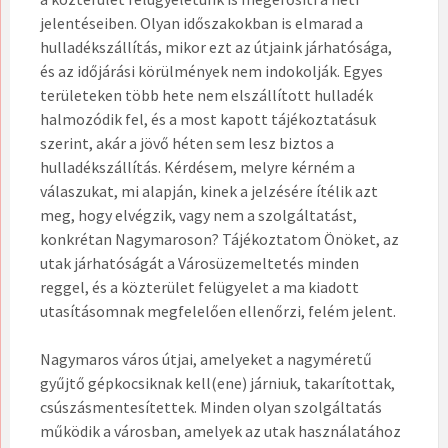
jelentéseiben. Olyan időszakokban is elmarad a
hulladékszállítás, mikor ezt az útjaink járhatósága,
és az időjárási körülmények nem indokolják. Egyes
területeken több hete nem elszállított hulladék
halmozódik fel, és a most kapott tájékoztatásuk
szerint, akár a jövő héten sem lesz biztos a
hulladékszállítás. Kérdésem, melyre kérném a
válaszukat, mi alapján, kinek a jelzésére ítélik azt
meg, hogy elvégzik, vagy nem a szolgáltatást,
konkrétan Nagymaroson? Tájékoztatom Önöket, az
utak járhatóságát a Városüzemeltetés minden
reggel, és a közterület felügyelet a ma kiadott
utasításomnak megfelelően ellenőrzi, felém jelent.
Nagymaros város útjai, amelyeket a nagyméretű
gyűjtő gépkocsiknak kell(ene) járniuk, takarítottak,
csúszásmentesítettek. Minden olyan szolgáltatás
működik a városban, amelyek az utak használatához