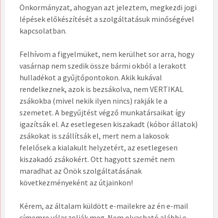
Önkormányzat, ahogyan azt jeleztem, megkezdi jogi
lépések előkészítését a szolgáltatásuk minőségével
kapcsolatban.
Felhívom a figyelmüket, nem kerülhet sor arra, hogy
vasárnap nem szedik össze bármi okból a lerakott
hulladékot a gyűjtőpontokon. Akik kukával
rendelkeznek, azok is bezsákolva, nem VERTIKAL
zsákokba (mivel nekik ilyen nincs) rakják le a
szemetet. A begyűjtést végző munkatársaikat így
igazítsák el. Az esetlegesen kiszakadt (kóbor állatok)
zsákokat is szállítsák el, mert nem a lakosok
felelősek a kialakult helyzetért, az esetlegesen
kiszakadó zsákokért. Ott hagyott szemét nem
maradhat az Önök szolgáltatásának
következményeként az útjainkon!
Kérem, az általam küldött e-mailekre az én e-mail
címemre válaszolják meg. Nem olvasható alábbi e-