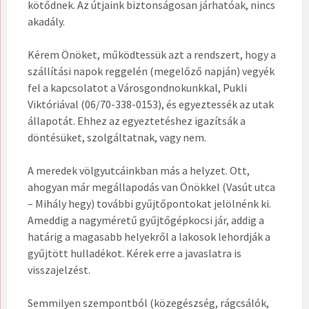
kötődnek. Az útjaink biztonságosan járhatóak, nincs
akadály.
Kérem Önöket, működtessük azt a rendszert, hogy a
szállítási napok reggelén (megelőző napján) vegyék
fel a kapcsolatot a Városgondnokunkkal, Pukli
Viktóriával (06/70-338-0153), és egyeztessék az utak
állapotát. Ehhez az egyeztetéshez igazítsák a
döntésüket, szolgáltatnak, vagy nem.
A meredek völgyutcáinkban más a helyzet. Ott,
ahogyan már megállapodás van Önökkel (Vasút utca
– Mihály hegy) további gyűjtőpontokat jelölnénk ki.
Ameddig a nagyméretű gyűjtőgépkocsi jár, addig a
határig a magasabb helyekről a lakosok lehordják a
gyűjtött hulladékot. Kérek erre a javaslatra is
visszajelzést.
Semmilyen szempontból (közegészség, rágcsálók,