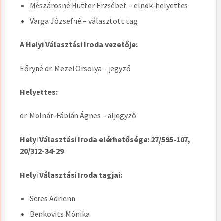
Mészárosné Hutter Erzsébet – elnök-helyettes
Varga Józsefné – választott tag
A Helyi Választási Iroda vezetője:
Eőryné dr. Mezei Orsolya – jegyző
Helyettes:
dr. Molnár-Fábián Ágnes – aljegyző
Helyi Választási Iroda elérhetősége: 27/595-107,
20/312-34-29
Helyi Választási Iroda tagjai:
Seres Adrienn
Benkovits Mónika