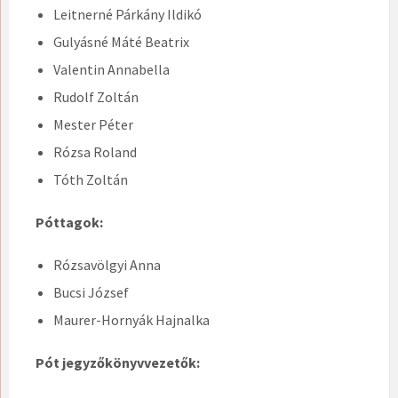
Leitnerné Párkány Ildikó
Gulyásné Máté Beatrix
Valentin Annabella
Rudolf Zoltán
Mester Péter
Rózsa Roland
Tóth Zoltán
Póttagok:
Rózsavölgyi Anna
Bucsi József
Maurer-Hornyák Hajnalka
Pót jegyzőkönyvvezetők: