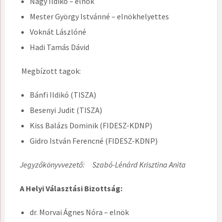
Nagy Ildikó – elnök
Mester György Istvánné – elnökhelyettes
Voknát Lászlóné
Hadi Tamás Dávid
Megbízott tagok:
Bánfi Ildikó (TISZA)
Besenyi Judit (TISZA)
Kiss Balázs Dominik (FIDESZ-KDNP)
Gidro István Ferencné (FIDESZ-KDNP)
Jegyzőkönyvvezető: Szabó-Lénárd Krisztina Anita
A Helyi Választási Bizottság:
dr. Morvai Ágnes Nóra – elnök