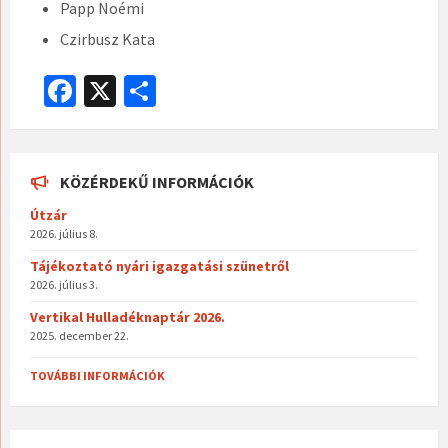
Papp Noémi
Czirbusz Kata
Fa
X
O
ce
ss
b
za
o
m
KÖZÉRDEKŰ INFORMÁCIÓK
o
eg
Útzár
2026. július 8.
k
Tájékoztató nyári igazgatási szünetről
2026. július 3.
Vertikal Hulladéknaptár 2026.
2025. december 22.
TOVÁBBI INFORMÁCIÓK