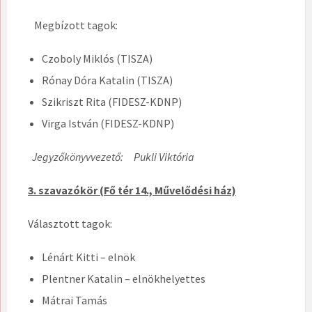
Megbízott tagok:
Czoboly Miklós (TISZA)
Rónay Dóra Katalin (TISZA)
Szikriszt Rita (FIDESZ-KDNP)
Virga István (FIDESZ-KDNP)
Jegyzőkönyvvezető: Pukli Viktória
3. szavazókör (Fő tér 14., Művelődési ház)
Választott tagok:
Lénárt Kitti – elnök
Plentner Katalin – elnökhelyettes
Mátrai Tamás