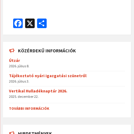
Fa
X
O
ce
ss
b
za
o
m
KÖZÉRDEKŰ INFORMÁCIÓK
o
eg
Útzár
2026. július 8.
k
Tájékoztató nyári igazgatási szünetről
2026. július 3.
Vertikal Hulladéknaptár 2026.
2025. december 22.
TOVÁBBI INFORMÁCIÓK
HIRDETMÉNYEK