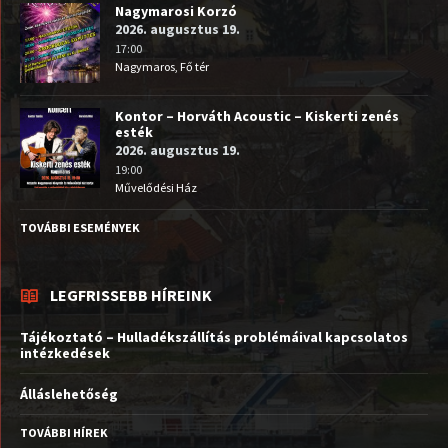
Nagymarosi Korzó
2026. augusztus 19.
17:00
Nagymaros, Fő tér
Kontor – Horváth Acoustic – Kiskerti zenés
esték
2026. augusztus 19.
19:00
Művelődési Ház
TOVÁBBI ESEMÉNYEK
LEGFRISSEBB HÍREINK
Tájékoztató – Hulladékszállítás problémáival kapcsolatos
intézkedések
Álláslehetőség
TOVÁBBI HÍREK