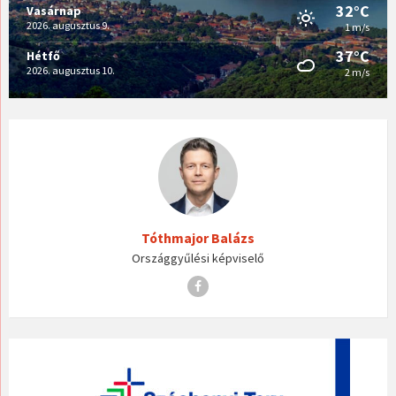
32°C
Vasárnap
2026. augusztus 9.
1 m/s
37°C
Hétfő
2026. augusztus 10.
2 m/s
Tóthmajor Balázs
Országgyűlési képviselő
Facebook