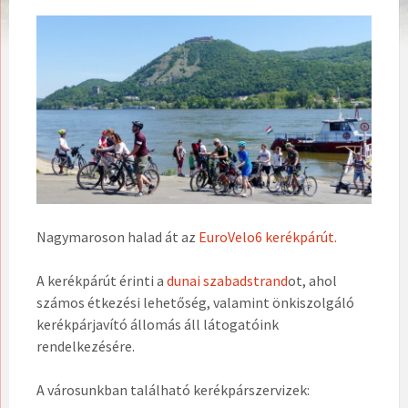
Nagymaroson halad át az
EuroVelo6 kerékpárút.
A kerékpárút érinti a
dunai szabadstrand
ot, ahol
számos étkezési lehetőség, valamint önkiszolgáló
kerékpárjavító állomás áll látogatóink
rendelkezésére.
A városunkban található kerékpárszervizek: