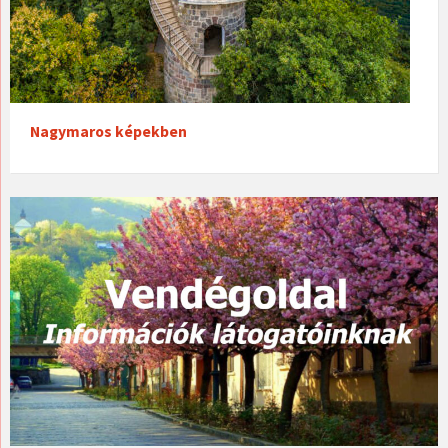
Nagymaros képekben