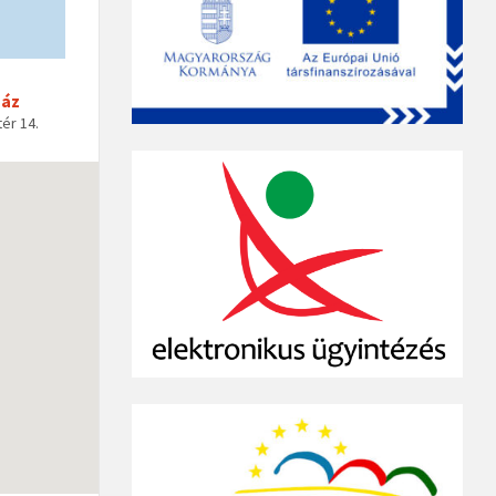
Ház
ér 14.