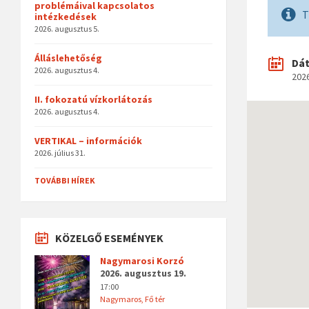
problémáival kapcsolatos
T
intézkedések
2026. augusztus 5.
Álláslehetőség
Dá
2026. augusztus 4.
2026
II. fokozatú vízkorlátozás
2026. augusztus 4.
VERTIKAL – információk
2026. július 31.
TOVÁBBI HÍREK
KÖZELGŐ ESEMÉNYEK
Nagymarosi Korzó
2026. augusztus 19.
17:00
Nagymaros, Fő tér