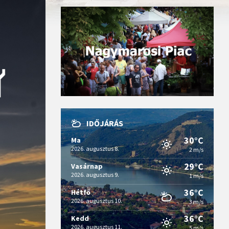
IDŐJÁRÁS
30°C
Ma
2026. augusztus 8.
2 m/s
29°C
Vasárnap
2026. augusztus 9.
1 m/s
36°C
Hétfő
2026. augusztus 10.
3 m/s
36°C
Kedd
2026. augusztus 11.
5 m/s