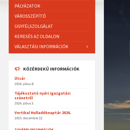
PÁLYÁZATOK
VÁROSSZÉPÍTŐ
ÜGYFÉLSZOLGÁLAT
KERESÉS AZ OLDALON
VÁLASZTÁSI INFORMÁCIÓK
KÖZÉRDEKŰ INFORMÁCIÓK
Útzár
2026. július 8.
Tájékoztató nyári igazgatási
szünetről
2026. július 3.
Vertikal Hulladéknaptár 2026.
2025. december 22.
TOVÁBBI INFORMÁCIÓK