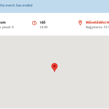
his event has ended
tum
Idő
Művelődési 
. január 9.
18:00
Nagymaros. Fő t