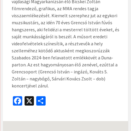
vajdasági Magyarkanizsán élő Bicskei Zoltán
filmrendező, grafikus, az MMA rendes tagja
visszaemlékezését. Kiemelt szerephez jut az egykori
muzsikustárs, az idén 70 éves Grencsó István fúvós
hangszeres, aki felidézi a mesterrel töltött éveket, és
saját munkásságáról is beszél. A műsort eredeti
videofelvételek színesítik, a résztvevők a hely
szelleméhez kötődő aktusként megkoszorúzzák
Szabados 2024-ben felavatott emlékkövét a Duna-
parton. Az est hagyományosan élő zenével, ezúttal a
Grencsoport (Grencsó István – ingázó, Kováts S.
Zoltán – nagybőgő, Sárvári Kovács Zsolt – dob)
koncertjével zárul.
Fa
X
O
ce
ss
b
za
o
m