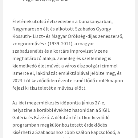
Életének utolsó évtizedeiben a Dunakanyarban,
Nagymaroson élt és alkotott Szabados György
Kossuth- Liszt- és Magyar Örökség-díjas zeneszerző,
zongoraművész (1939-2011), a magyar
szabadzenélés és a kortárs impro­vizatív zene
meghatározó alakja. Zeneileg és szellemileg is
kiemelkedő életművét a város díszpolgári címmel
ismerte el, lakóházát emléktáblával jelölte meg, és
2023-tól kezdődőden évente ismétlődő emléknapon
fejezi ki tiszteletét a művész előtt.
Az idei megemlékezés időpontja június 27-e,
helyszíne a korábbi évekhez hasonlóan a SIGIL
Galéria és Kávézó. A délután fél ötkor kezdődő
programban megkülönböztetett érdeklődés
kísérheti a Szabadoshoz több szálon kapcsolódó, a