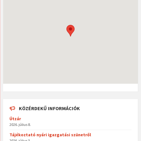
o
eg
k
KÖZÉRDEKŰ INFORMÁCIÓK
Útzár
2026. július 8.
Tájékoztató nyári igazgatási szünetről
2026. július 3.