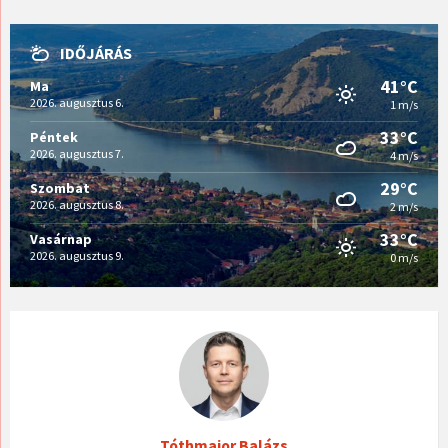
IDŐJÁRÁS
41°C
Ma
2026. augusztus 6.
1 m/s
33°C
Péntek
2026. augusztus 7.
4 m/s
29°C
Szombat
2026. augusztus 8.
2 m/s
33°C
Vasárnap
2026. augusztus 9.
0 m/s
Tóthmajor Balázs