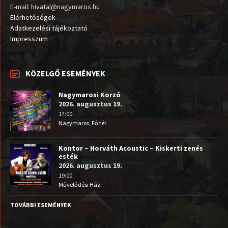
E-mail: hivatal@nagymaros.hu
Elérhetőségek
Adatkezelési tájékoztató
Impresszum
KÖZELGŐ ESEMÉNYEK
Nagymarosi Korzó
2026. augusztus 19.
17:00
Nagymaros, Fő tér
Kontor – Horváth Acoustic – Kiskerti zenés
esték
2026. augusztus 19.
19:00
Művelődési Ház
TOVÁBBI ESEMÉNYEK