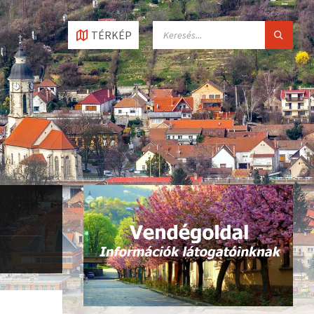
SEARCH:
TÉRKÉP
l