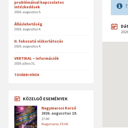
problémáival kapcsolatos
T
intézkedések
2026. augusztus 5.
Álláslehetőség
Dá
2026. augusztus 4.
2026
II. fokozatú vízkorlátozás
2026. augusztus 4.
VERTIKAL – információk
2026. július 31.
TOVÁBBI HÍREK
KÖZELGŐ ESEMÉNYEK
Nagymarosi Korzó
2026. augusztus 19.
17:00
Nagymaros, Fő tér