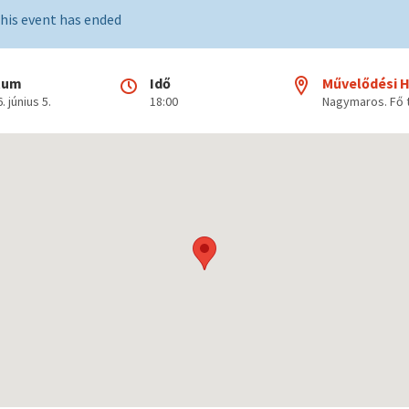
his event has ended
tum
Idő
Művelődési 
. június 5.
18:00
Nagymaros. Fő t