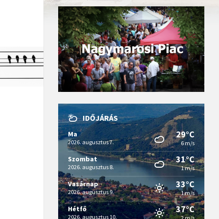
IDŐJÁRÁS
29°C
Ma
2026. augusztus 7.
6 m/s
31°C
Szombat
2026. augusztus 8.
1 m/s
33°C
Vasárnap
2026. augusztus 9.
1 m/s
37°C
Hétfő
2026. augusztus 10.
2 m/s