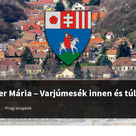
r Mária – Varjúmesék innen és tú
Programajánló
/