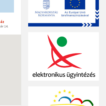
Ház
ér 14.