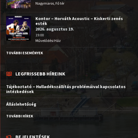
Nagymaros, Fő tér
Kontor – Horváth Acoustic – Kiskerti zenés
esték
2026. augusztus 19.
19:00
Művelődési Ház
TOVÁBBI ESEMÉNYEK
LEGFRISSEBB HÍREINK
Tájékoztató – Hulladékszállítás problémáival kapcsolatos
intézkedések
Álláslehetőség
TOVÁBBI HÍREK
BEJELENTÉSEK