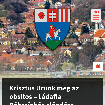
Menü
Krisztus Urunk meg az
obsitos – Ládafia
Bábszínház előadása