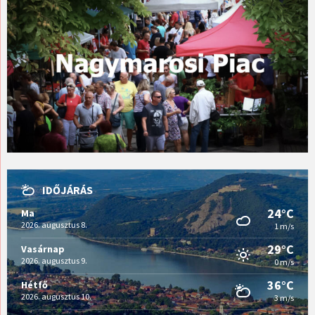
IDŐJÁRÁS
24°C
Ma
2026. augusztus 8.
1 m/s
29°C
Vasárnap
2026. augusztus 9.
0 m/s
36°C
Hétfő
2026. augusztus 10.
3 m/s