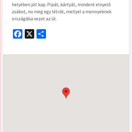
helyében jót kap. Pipát, kártyát, mindent elnyelő
zsákot, no meg egy létrát, mellyel a mennyeknek
országába vezet az út.
Fa
X
O
ce
ss
b
za
o
m
o
eg
k