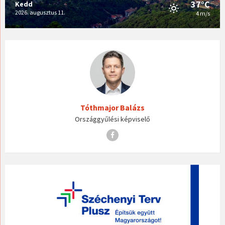
37°C
Kedd
2026. augusztus 11.
4 m/s
Tóthmajor Balázs
Országgyűlési képviselő
Facebook