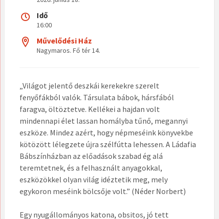
Idő
16:00
Művelődési Ház
Nagymaros. Fő tér 14.
„Világot jelentő deszkái kerekekre szerelt
fenyőfákból valók. Társulata bábok, hársfából
faragva, öltöztetve. Kellékei a hajdan volt
mindennapi élet lassan homályba tűnő, megannyi
eszköze. Mindez azért, hogy népmeséink könyvekbe
kötözött lélegzete újra szélfútta lehessen. A Ládafia
Bábszínházban az előadások szabad ég alá
teremtetnek, és a felhasznált anyagokkal,
eszközökkel olyan világ idéztetik meg, mely
egykoron meséink bölcsője volt.” (Néder Norbert)
Egy nyugállományos katona, obsitos, jó tett