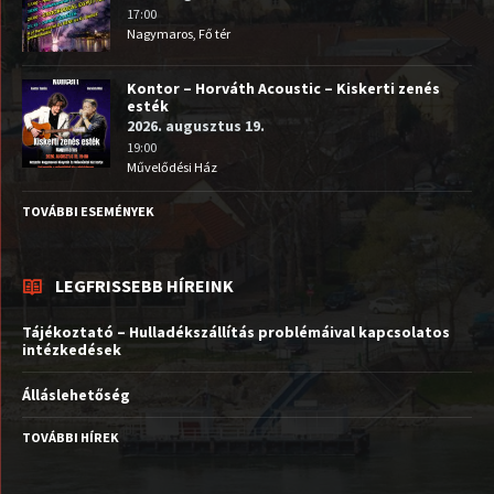
17:00
Nagymaros, Fő tér
Kontor – Horváth Acoustic – Kiskerti zenés
esték
2026. augusztus 19.
19:00
Művelődési Ház
TOVÁBBI ESEMÉNYEK
LEGFRISSEBB HÍREINK
Tájékoztató – Hulladékszállítás problémáival kapcsolatos
intézkedések
Álláslehetőség
TOVÁBBI HÍREK