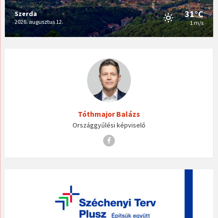
31°C
Szerda
2026. augusztus 12.
1 m/s
Tóthmajor Balázs
Országgyűlési képviselő
Facebook