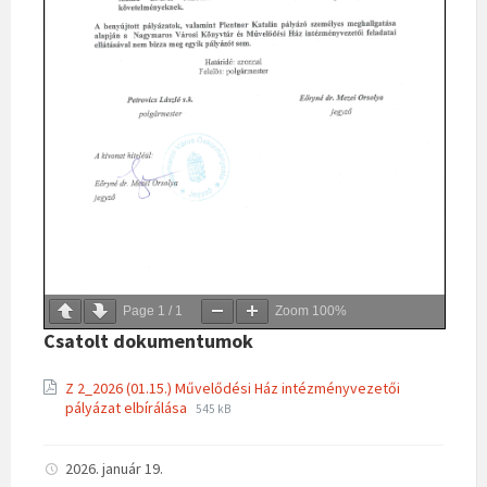
Page
1
/
1
Zoom
100%
Csatolt dokumentumok
Z 2_2026 (01.15.) Művelődési Ház intézményvezetői
File
File
pályázat elbírálása
545 kB
extension:
size:
pdf
2026. január 19.