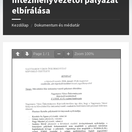
elbírálása
Kezdőlap
Dokumentum és médiatár
/
Page
1
/
1
Zoom
100%