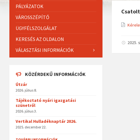
PÁLYÁZATOK
Csatol
VÁROSSZÉPÍTŐ
Kérele
ÜGYFÉLSZOLGÁLAT
KERESÉS AZ OLDALON
2025. 
VÁLASZTÁSI INFORMÁCIÓK
KÖZÉRDEKŰ INFORMÁCIÓK
Útzár
2026. július 8.
Tájékoztató nyári igazgatási
szünetről
2026. július 3.
Vertikal Hulladéknaptár 2026.
2025. december 22.
TOVÁBBI INFORMÁCIÓK