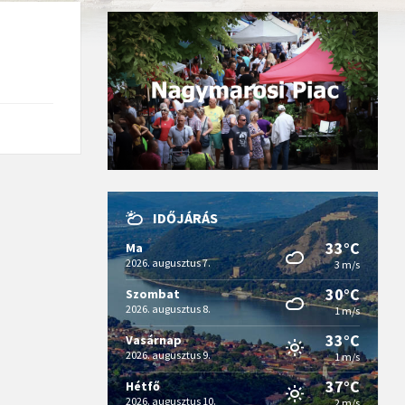
IDŐJÁRÁS
33°C
Ma
2026. augusztus 7.
3 m/s
30°C
Szombat
2026. augusztus 8.
1 m/s
33°C
Vasárnap
2026. augusztus 9.
1 m/s
37°C
Hétfő
2026. augusztus 10.
2 m/s