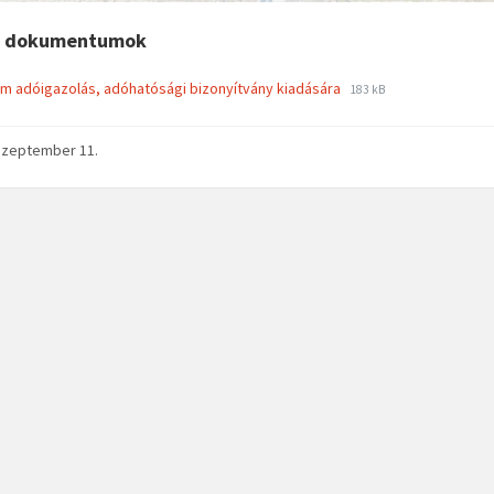
t dokumentumok
File
File
m adóigazolás, adóhatósági bizonyítvány kiadására
183 kB
extension:
size:
pdf
szeptember 11.