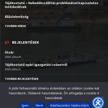
Tájékoztató – Hulladékszállítás problémáival kapcsolatos
intézkedések
Álláslehetőség
TOVÁBBI HÍREK
BEJELENTÉSEK
Útzár
2026. július 8.
Tájékoztató nyári igazgatási szünetről
2026. július 3.
TOVÁBBI BEJELENTÉSEK
A jobb felhasználói élmény érdekében az oldalon cookie-kat
Facebook
Email
YouTube
használunk. Oldalunk használatával, Ön elfogadja a cookie-k
használatát.
© 2026 Nagymaros Város
Igen
Nem
Adatkezelési tájékoztató