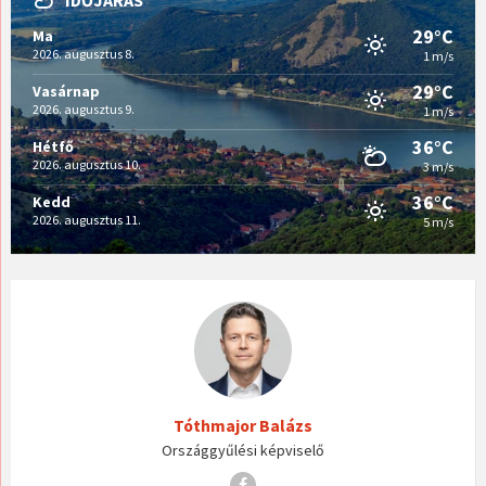
IDŐJÁRÁS
29°C
Ma
2026. augusztus 8.
1 m/s
29°C
Vasárnap
2026. augusztus 9.
1 m/s
36°C
Hétfő
2026. augusztus 10.
3 m/s
36°C
Kedd
2026. augusztus 11.
5 m/s
Tóthmajor Balázs
Országgyűlési képviselő
Facebook