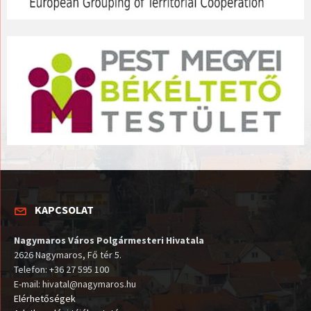
KAPCSOLAT
Nagymaros Város Polgármesteri Hivatala
2626 Nagymaros, Fő tér 5.
Telefon: +36 27 595 100
E-mail: hivatal@nagymaros.hu
Elérhetőségek