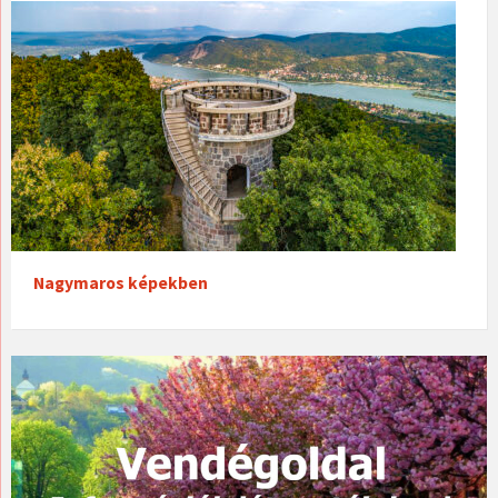
Nagymaros képekben