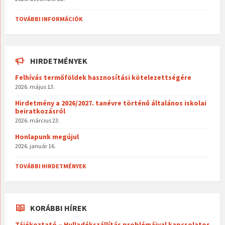
TOVÁBBI INFORMÁCIÓK
HIRDETMÉNYEK
Felhívás termőföldek hasznosítási kötelezettségére
2026. május 13.
Hirdetmény a 2026/2027. tanévre történő általános iskolai
beiratkozásról
2026. március 23.
Honlapunk megújul
2026. január 16.
TOVÁBBI HIRDETMÉNYEK
KORÁBBI HÍREK
Tájékoztató – Hulladékszállítás problémáival kapcsolatos