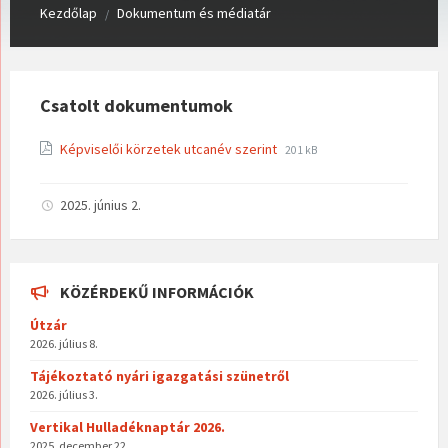
Kezdőlap
Dokumentum és médiatár
/
Csatolt dokumentumok
File
File
Képviselői körzetek utcanév szerint
201 kB
extension:
size:
pdf
2025. június 2.
KÖZÉRDEKŰ INFORMÁCIÓK
Útzár
2026. július 8.
Tájékoztató nyári igazgatási szünetről
2026. július 3.
Vertikal Hulladéknaptár 2026.
2025. december 22.