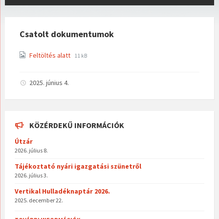
Csatolt dokumentumok
File
File
Feltöltés alatt
11 kB
extension:
size:
jpg
2025. június 4.
KÖZÉRDEKŰ INFORMÁCIÓK
Útzár
2026. július 8.
Tájékoztató nyári igazgatási szünetről
2026. július 3.
Vertikal Hulladéknaptár 2026.
2025. december 22.