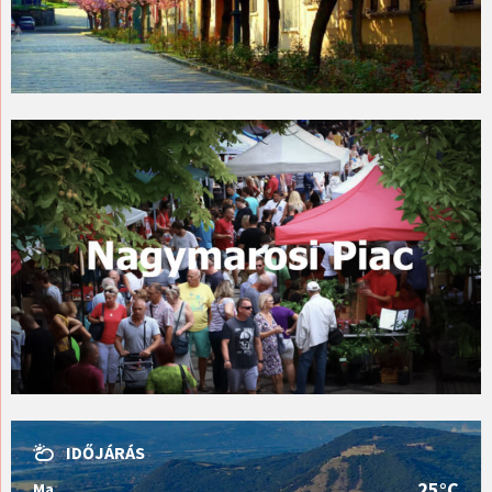
IDŐJÁRÁS
25°C
Ma