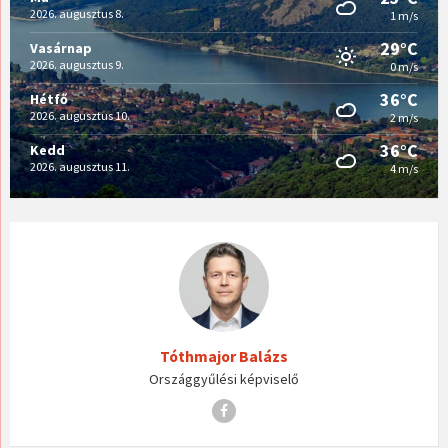
2026. augusztus 8.
1 m/s
29°C
Vasárnap
2026. augusztus 9.
0 m/s
36°C
Hétfő
2026. augusztus 10.
2 m/s
36°C
Kedd
2026. augusztus 11.
4 m/s
Tóthmajor Balázs
Országgyűlési képviselő
Facebook