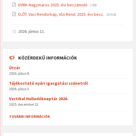
extension:
size:
File
File
DVRK-Nagymaros 2025. évi beszámoló
pdf
1 MB
extension:
size:
File
File
ELŐT. Vaci Rendorkap, Vízi Rend. 2025. évi besz.
pdf
104 kB
extension:
size:
pdf
2026. június 11.
KÖZÉRDEKŰ INFORMÁCIÓK
Útzár
2026. július 8.
Tájékoztató nyári igazgatási szünetről
2026. július 3.
Vertikal Hulladéknaptár 2026.
2025. december 22.
TOVÁBBI INFORMÁCIÓK