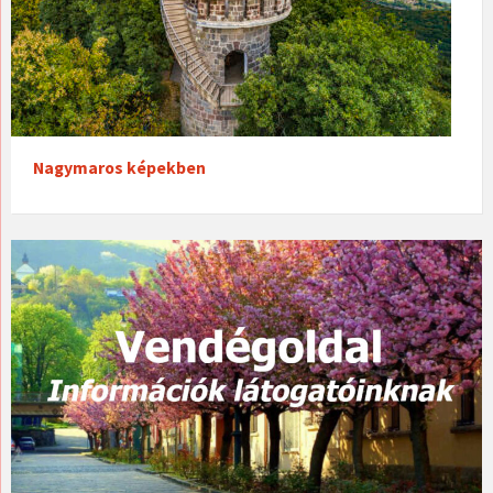
Nagymaros képekben