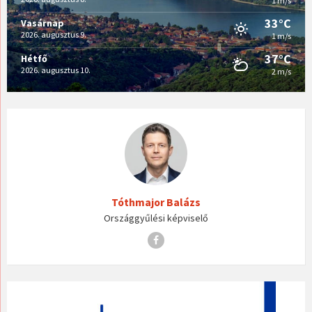
1 m/s
33°C
Vasárnap
2026. augusztus 9.
1 m/s
37°C
Hétfő
2026. augusztus 10.
2 m/s
Tóthmajor Balázs
Országgyűlési képviselő
Facebook