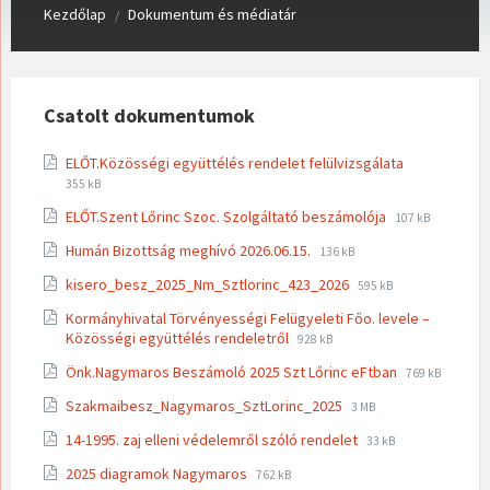
Kezdőlap
Dokumentum és médiatár
/
Csatolt dokumentumok
File
File
ELŐT.Közösségi együttélés rendelet felülvizsgálata
extension:
size:
355 kB
pdf
File
File
ELŐT.Szent Lőrinc Szoc. Szolgáltató beszámolója
107 kB
extension:
size:
File
File
Humán Bizottság meghívó 2026.06.15.
136 kB
pdf
extension:
size:
File
File
kisero_besz_2025_Nm_Sztlorinc_423_2026
pdf
595 kB
extension:
size:
Kormányhivatal Törvényességi Felügyeleti Főo. levele –
pdf
File
File
Közösségi együttélés rendeletről
928 kB
extension:
size:
File
File
Önk.Nagymaros Beszámoló 2025 Szt Lőrinc eFtban
pdf
769 kB
extension:
size:
File
File
Szakmaibesz_Nagymaros_SztLorinc_2025
3 MB
pdf
extension:
size:
File
File
14-1995. zaj elleni védelemről szóló rendelet
pdf
33 kB
extension:
size:
File
File
2025 diagramok Nagymaros
762 kB
pdf