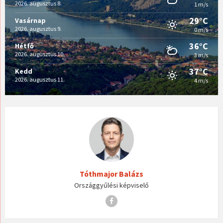
2026. augusztus 8.
1 m/s
29°C
Vasárnap
2026. augusztus 9.
0 m/s
36°C
Hétfő
2026. augusztus 10.
3 m/s
37°C
Kedd
2026. augusztus 11.
4 m/s
Tóthmajor Balázs
Országgyűlési képviselő
Facebook