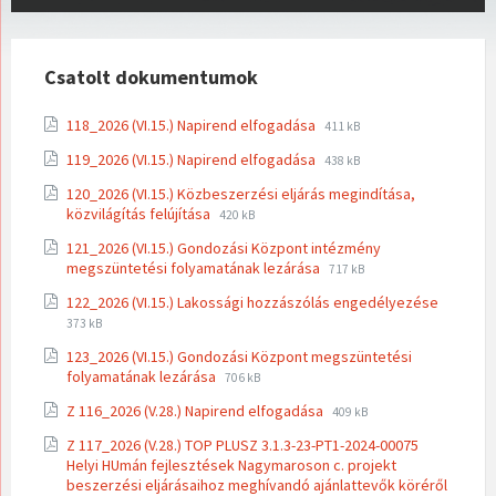
Csatolt dokumentumok
File
File
118_2026 (VI.15.) Napirend elfogadása
411 kB
extension:
size:
File
File
119_2026 (VI.15.) Napirend elfogadása
pdf
438 kB
extension:
size:
120_2026 (VI.15.) Közbeszerzési eljárás megindítása,
pdf
File
File
közvilágítás felújítása
420 kB
extension:
size:
121_2026 (VI.15.) Gondozási Központ intézmény
pdf
File
File
megszüntetési folyamatának lezárása
717 kB
extension:
size:
File
File
122_2026 (VI.15.) Lakossági hozzászólás engedélyezése
pdf
extensi
size:
373 kB
pdf
123_2026 (VI.15.) Gondozási Központ megszüntetési
File
File
folyamatának lezárása
706 kB
extension:
size:
File
File
Z 116_2026 (V.28.) Napirend elfogadása
pdf
409 kB
extension:
size:
Z 117_2026 (V.28.) TOP PLUSZ 3.1.3-23-PT1-2024-00075
pdf
Helyi HUmán fejlesztések Nagymaroson c. projekt
beszerzési eljárásaihoz meghívandó ajánlattevők köréről