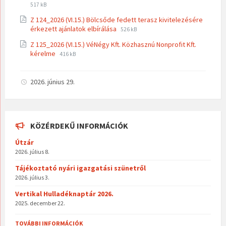
File
File
517 kB
extension:
size:
Z 124_2026 (VI.15.) Bölcsőde fedett terasz kivitelezésére
pdf
File
File
érkezett ajánlatok elbírálása
526 kB
extension:
size:
Z 125_2026 (VI.15.) VéNégy Kft. Közhasznú Nonprofit Kft.
pdf
File
File
kérelme
416 kB
extension:
size:
pdf
2026. június 29.
KÖZÉRDEKŰ INFORMÁCIÓK
Útzár
2026. július 8.
Tájékoztató nyári igazgatási szünetről
2026. július 3.
Vertikal Hulladéknaptár 2026.
2025. december 22.
TOVÁBBI INFORMÁCIÓK