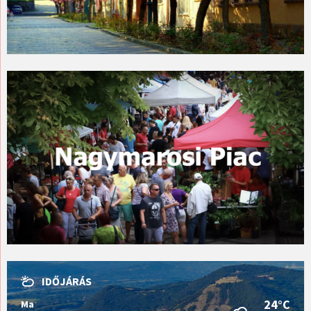
IDŐJÁRÁS
24°C
Ma