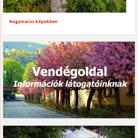
Nagymaros képekben