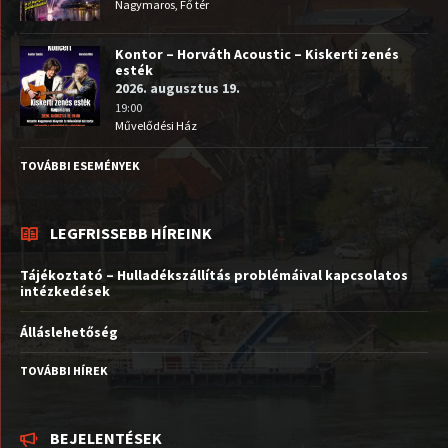
Nagymaros, Fő tér
Kontor – Horváth Acoustic – Kiskerti zenés
esték
2026. augusztus 19.
19:00
Művelődési Ház
TOVÁBBI ESEMÉNYEK
LEGFRISSEBB HÍREINK
Tájékoztató – Hulladékszállítás problémáival kapcsolatos
intézkedések
Álláslehetőség
TOVÁBBI HÍREK
BEJELENTÉSEK