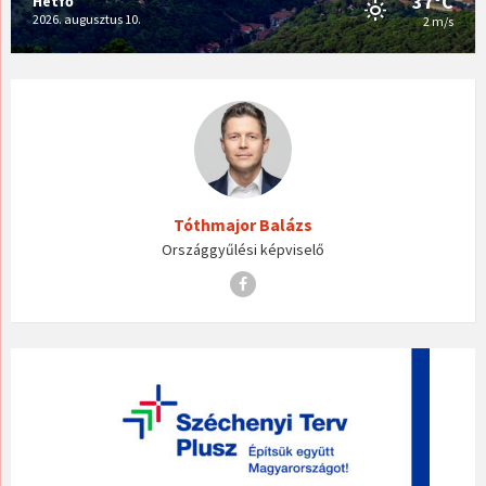
37°C
Hétfő
2026. augusztus 10.
2 m/s
Tóthmajor Balázs
Országgyűlési képviselő
Facebook