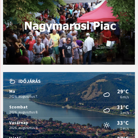
IDŐJÁRÁS
29°C
Ma
2026. augusztus 7.
6 m/s
31°C
Szombat
2026. augusztus 8.
1 m/s
33°C
Vasárnap
2026. augusztus 9.
1 m/s