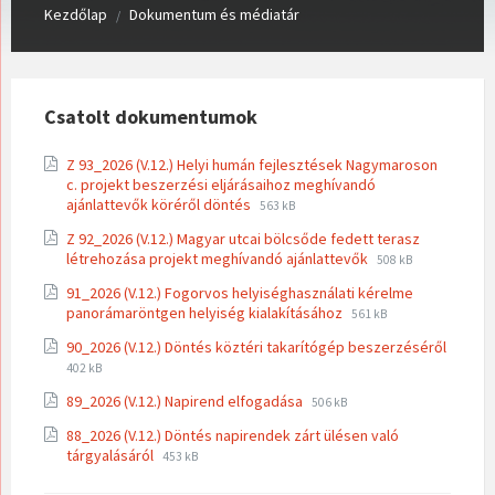
Kezdőlap
Dokumentum és médiatár
/
Csatolt dokumentumok
Z 93_2026 (V.12.) Helyi humán fejlesztések Nagymaroson
c. projekt beszerzési eljárásaihoz meghívandó
File
File
ajánlattevők köréről döntés
563 kB
extension:
size:
Z 92_2026 (V.12.) Magyar utcai bölcsőde fedett terasz
pdf
File
File
létrehozása projekt meghívandó ajánlattevők
508 kB
extension:
size:
91_2026 (V.12.) Fogorvos helyiséghasználati kérelme
pdf
File
File
panorámaröntgen helyiség kialakításához
561 kB
extension:
size:
90_2026 (V.12.) Döntés köztéri takarítógép beszerzéséről
pdf
File
File
402 kB
extension:
size:
File
File
89_2026 (V.12.) Napirend elfogadása
pdf
506 kB
extension:
size:
88_2026 (V.12.) Döntés napirendek zárt ülésen való
pdf
File
File
tárgyalásáról
453 kB
extension:
size:
pdf