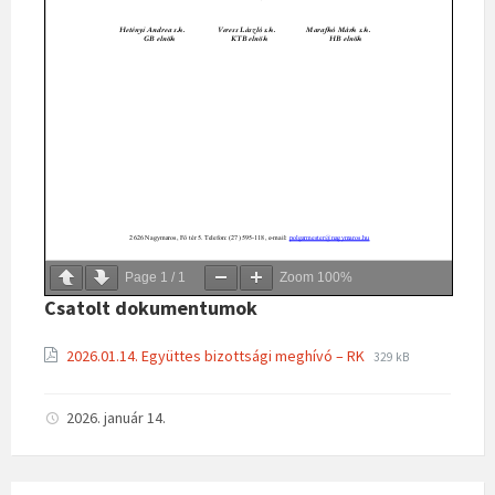
Page
1
/
1
Zoom
100%
Csatolt dokumentumok
File
File
2026.01.14. Együttes bizottsági meghívó – RK
329 kB
extension:
size:
pdf
2026. január 14.