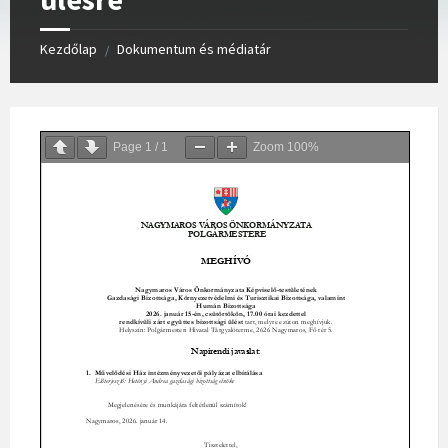
Kezdőlap
Dokumentum és médiatár
/
Page
1
/
1
Zoom
100%