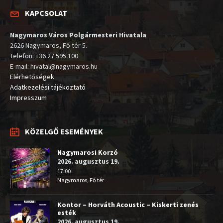
KAPCSOLAT
Nagymaros Város Polgármesteri Hivatala
2626 Nagymaros, Fő tér 5.
Telefon: +36 27 595 100
E-mail: hivatal@nagymaros.hu
Elérhetőségek
Adatkezelési tájékoztató
Impresszum
KÖZELGŐ ESEMÉNYEK
Nagymarosi Korzó
2026. augusztus 19.
17:00
Nagymaros, Fő tér
Kontor – Horváth Acoustic – Kiskerti zenés
esték
2026. augusztus 19.