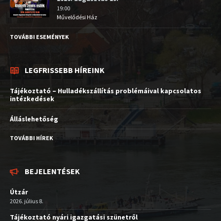
19:00
Művelődési Ház
TOVÁBBI ESEMÉNYEK
LEGFRISSEBB HÍREINK
Tájékoztató – Hulladékszállítás problémáival kapcsolatos
intézkedések
Álláslehetőség
TOVÁBBI HÍREK
BEJELENTÉSEK
Útzár
2026. július 8.
Tájékoztató nyári igazgatási szünetről