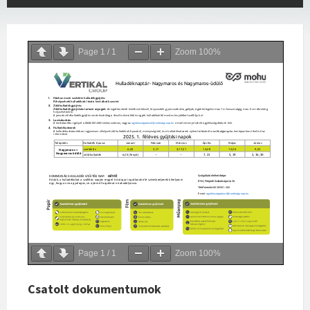
Page
1
/
1
Zoom
100%
Page
1
/
1
Zoom
100%
Csatolt dokumentumok