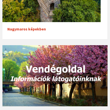
Nagymaros képekben