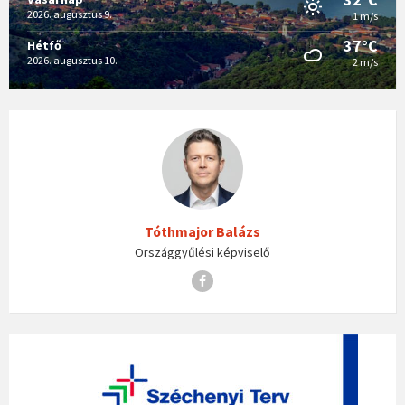
2026. augusztus 9.
1 m/s
37°C
Hétfő
2026. augusztus 10.
2 m/s
Tóthmajor Balázs
Országgyűlési képviselő
Facebook