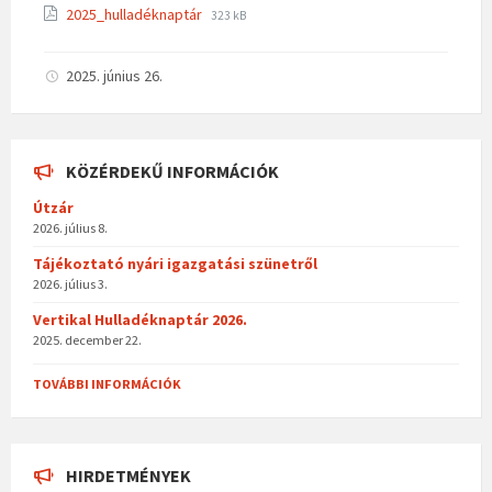
File
File
2025_hulladéknaptár
323 kB
extension:
size:
pdf
2025. június 26.
KÖZÉRDEKŰ INFORMÁCIÓK
Útzár
2026. július 8.
Tájékoztató nyári igazgatási szünetről
2026. július 3.
Vertikal Hulladéknaptár 2026.
2025. december 22.
TOVÁBBI INFORMÁCIÓK
HIRDETMÉNYEK