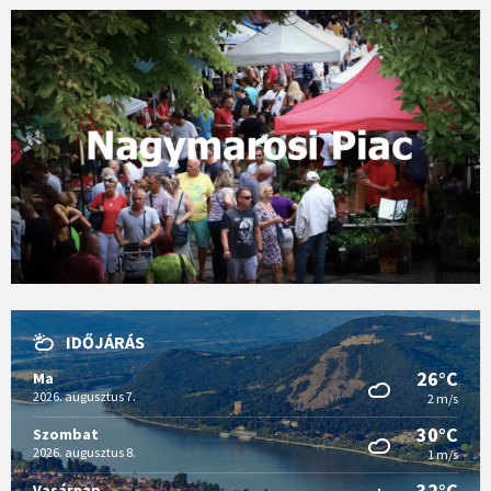
IDŐJÁRÁS
26°C
Ma
2026. augusztus 7.
2 m/s
30°C
Szombat
2026. augusztus 8.
1 m/s
32°C
Vasárnap