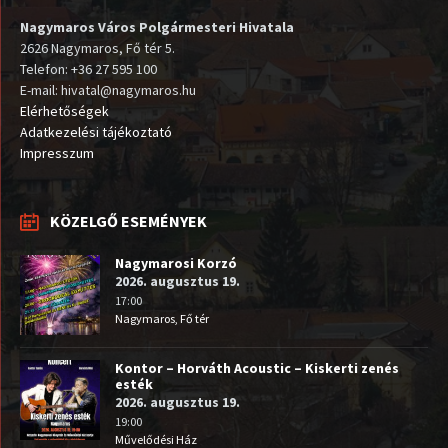
Nagymaros Város Polgármesteri Hivatala
2626 Nagymaros, Fő tér 5.
Telefon: +36 27 595 100
E-mail: hivatal@nagymaros.hu
Elérhetőségek
Adatkezelési tájékoztató
Impresszum
KÖZELGŐ ESEMÉNYEK
Nagymarosi Korzó
2026. augusztus 19.
17:00
Nagymaros, Fő tér
Kontor – Horváth Acoustic – Kiskerti zenés
esték
2026. augusztus 19.
19:00
Művelődési Ház