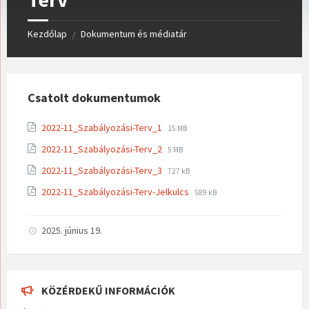
Kezdőlap
Dokumentum és médiatár
/
Csatolt dokumentumok
File
File
2022-11_Szabályozási-Terv_1
15 MB
extension:
size:
File
File
2022-11_Szabályozási-Terv_2
pdf
5 MB
extension:
size:
File
File
2022-11_Szabályozási-Terv_3
pdf
727 kB
extension:
size:
File
File
2022-11_Szabályozási-Terv-Jelkulcs
pdf
589 kB
extension:
size:
pdf
2025. június 19.
KÖZÉRDEKŰ INFORMÁCIÓK